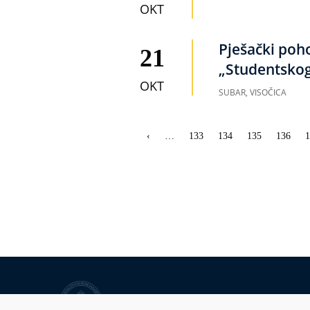
OKT
Pješački poh
21
„Studentsko
OKT
SUBAR, VISOČICA
Obilježavanje
Prethodna
‹
…
Strana
133
Strana
134
Strana
135
Strana
136
S
1
strana
stranica
Univerzitet u Sarajevu