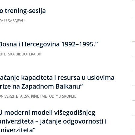
o trening-sesija
TA U SARAJEVU
„Bosna i Hercegovina 1992–1995.“
ITETSKA BIBLIOTEKA BIH
Jačanje kapaciteta i resursa u uslovima
rize na Zapadnom Balkanu“
NIVERZITETA „SV. KIRIL I METODIJ“ U SKOPLJU
U moderni modeli višegodišnjeg
univerziteta – jačanje odgovornosti i
niverziteta“