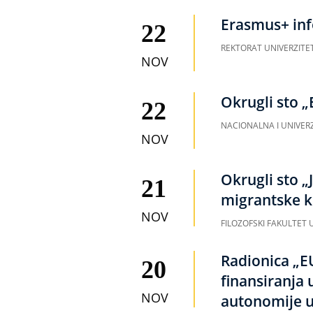
Erasmus+ inf
22
REKTORAT UNIVERZITE
NOV
Okrugli sto 
22
NACIONALNA I UNIVERZ
NOV
Okrugli sto „
21
migrantske k
NOV
FILOZOFSKI FAKULTET U
Radionica „E
20
finansiranja 
NOV
autonomije u