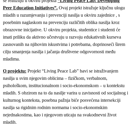
se realizuju u okviru projekta
“Living Peace Lab: Developing
Peer Education Initiatives”.
Ovaj projekt istražuje ključnu ulogu
mladih u razumjevanju i prevenciji nasilja u okviru zajednice , s
posebnim naglaskom na prevenciju različitih oblika nasilja kroz
obrazovne inicijative. U okviru projekta, studentice i studenti će
imati priliku da aktivno učestvuju u razvoju edukativnih kurseva
zasnovanih na njihovim iskustvima i potrebama, doprinoseći širem
cilju smanjenja nasilja i jačanja društvene odgovornosti među
mladima.
O projektu:
Projekt “Living Peace Lab” bavi se istraživanjem
nasilja u svim njegovim oblicima – fizičkom, verbalnom,
psihološkom, institucionalnom i socio-ekonomskom – u kontekstu
mladih. S obzirom na to da nasilje varira u zavisnosti od socijalnog i
kulturnog konteksta, posebna pažnja biće posvećena intersekciji
nasilja sa rigidnim rodnim normama i socio-ekonomskim
nejednakostima, kao i njegovom uticaju na svakodnevni život
mladih.