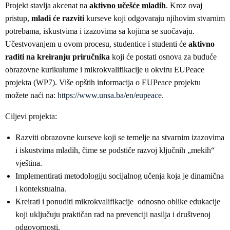
Projekt stavlja akcenat na
aktivno učešće mladih
. Kroz ovaj
pristup,
mladi će razviti
kurseve koji odgovaraju njihovim stvarnim
potrebama, iskustvima i izazovima sa kojima se suočavaju.
Učestvovanjem u ovom procesu, studentice i studenti će
aktivno
raditi na kreiranju priručnika
koji će postati osnova za buduće
obrazovne kurikulume i mikrokvalifikacije u okviru EUPeace
projekta (WP7). Više opštih informacija o EUPeace projektu
možete naći na:
https://www.unsa.ba/en/eupeace
.
Ciljevi projekta:
Razviti obrazovne kurseve koji se temelje na stvarnim izazovima
i iskustvima mladih, čime se podstiče razvoj ključnih „mekih“
vještina.
Implementirati metodologiju socijalnog učenja koja je dinamična
i kontekstualna.
Kreirati i ponuditi mikrokvalifikacije odnosno oblike edukacije
koji uključuju praktičan rad na prevenciji nasilja i društvenoj
odgovornosti.