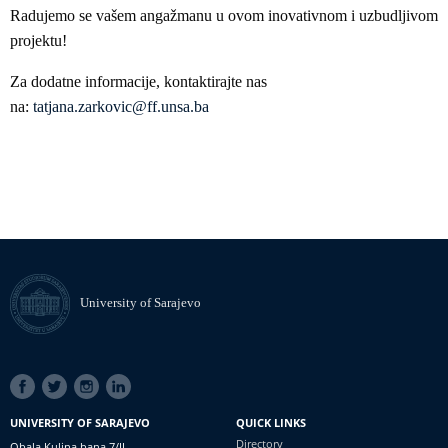
Radujemo se vašem angažmanu u ovom inovativnom i uzbudljivom
projektu!
Za dodatne informacije, kontaktirajte nas
na:
tatjana.zarkovic@ff.unsa.ba
University of Sarajevo
SOCIAL
LINKS
UNIVERSITY OF SARAJEVO
QUICK LINKS
Directory
Obala Kulina bana 7/II