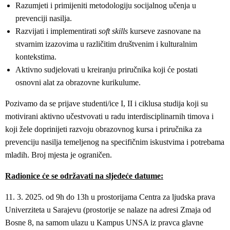
Razumjeti i primijeniti metodologiju socijalnog učenja u
prevenciji nasilja.
Razvijati i implementirati
soft skills
kurseve zasnovane na
stvarnim izazovima u različitim društvenim i kulturalnim
kontekstima.
Aktivno sudjelovati u kreiranju priručnika koji će postati
osnovni alat za obrazovne kurikulume.
Pozivamo da se prijave studenti/ice I, II i ciklusa studija koji su
motivirani aktivno učestvovati u radu interdisciplinarnih timova i
koji žele doprinijeti razvoju obrazovnog kursa i priručnika za
prevenciju nasilja temeljenog na specifičnim iskustvima i potrebama
mladih. Broj mjesta je ograničen.
Radionice će se održavati na sljedeće datume:
11. 3. 2025. od 9h do 13h u prostorijama Centra za ljudska prava
Univerziteta u Sarajevu (prostorije se nalaze na adresi Zmaja od
Bosne 8, na samom ulazu u Kampus UNSA iz pravca glavne