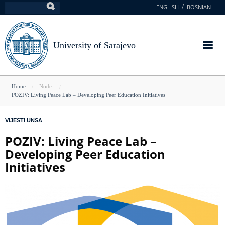
Skip
ENGLISH
BOSNIAN
Search
to
main
content
University of Sarajevo
You
Home
Node
POZIV: Living Peace Lab – Developing Peer Education Initiatives
are
here
VIJESTI UNSA
POZIV: Living Peace Lab –
Developing Peer Education
Initiatives