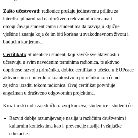
Zašto učestvovati:
radionice pružaju jedinstvenu priliku za
interdisciplinarni rad na društveno relevantnim temama i
omogućavaju studenticama i studentima da razvijaju ključne
vještine i znanja koja će im biti korisna u svakodnevnom životu i
budućim karijerama.
Certifikati:
Studentice i studenti koji završe sve aktivnosti i
učestvuju u svim navedenim terminima radionica, te aktivno
doprinosе razvoju priručnika, dobiće certifikat o učešću u EUPeace
aktivnostima i potvrdu o koautorstvu u priručniku koji ćemo
zajedno izraditi tokom radionica. Ovaj certifikat potvrđuje
angažman u društveno odgovornim projektima.
Kroz timski rad i zajednički razvoj kurseva, studentice i studenti će:
Razviti dublje razumijevanje nasilja u različitim društvenim i
kulturnim kontekstima kao i prevencije nasilja i vršnjačke
edukacije..