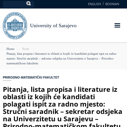
Skip
ENGLISH
BOSNIAN
Search
to
main
content
University of Sarajevo
You
Home
Node
Pitanja, lista propisa i literature iz oblasti iz kojih će kandidati polagati ispit za radno
are
mjesto: Stručni saradnik – sekretar odsjeka na Univerzitetu u Sarajevu – Prirodno-
matematičkom fakultetu
here
PRIRODNO-MATEMATIČKI FAKULTET
Pitanja, lista propisa i literature iz
oblasti iz kojih će kandidati
polagati ispit za radno mjesto:
Stručni saradnik – sekretar odsjeka
na Univerzitetu u Sarajevu –
Prirodno-matematičkom fakultetu