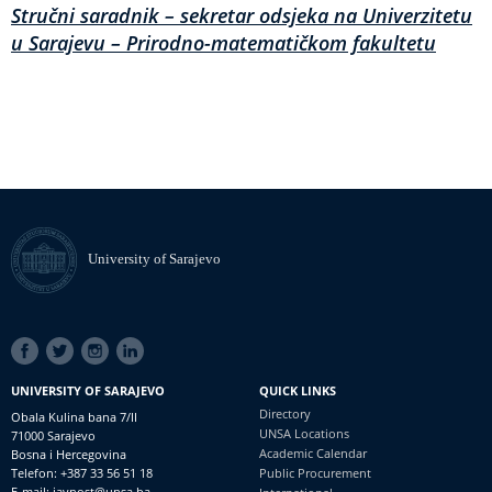
Stručni saradnik – sekretar odsjeka na Univerzitetu
u Sarajevu – Prirodno-matematičkom fakultetu
University of Sarajevo
SOCIAL
LINKS
UNIVERSITY OF SARAJEVO
QUICK LINKS
Directory
Obala Kulina bana 7/II
UNSA Locations
71000 Sarajevo
Academic Calendar
Bosna i Hercegovina
Telefon: +387 33 56 51 18
Public Procurement
E-mail: javnost@unsa.ba