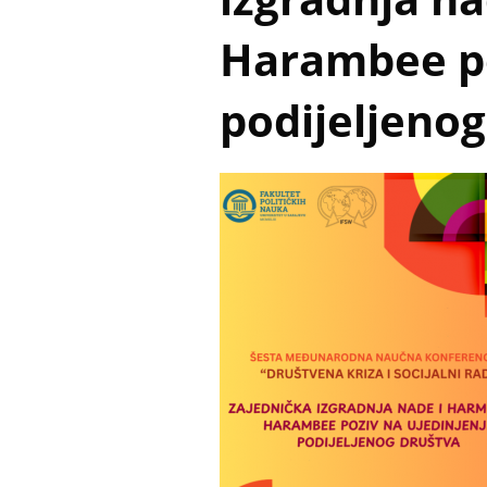
Harambee po
podijeljenog