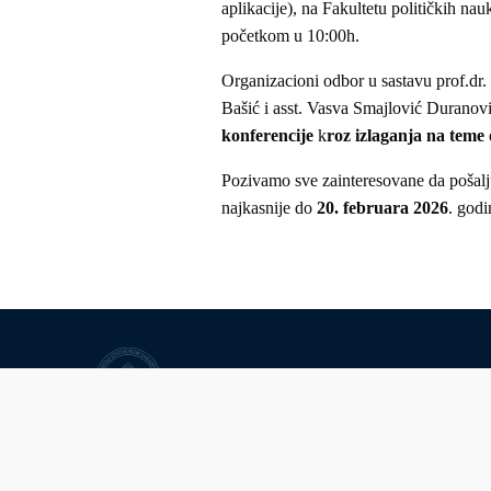
aplikacije), na Fakultetu političkih nau
početkom u 10:00h.
Organizacioni odbor u sastavu prof.dr.
Bašić i asst. Vasva Smajlović Duranov
konferencije
k
roz izlaganja na teme
Pozivamo sve zainteresovane da pošalju
najkasnije do
20. februara 2026
. godi
University of Sarajevo