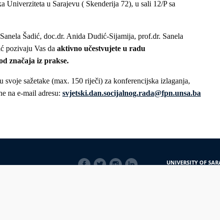
ka Univerziteta u Sarajevu ( Skenderija 72), u sali 12/P sa
 Sanela Šadić, doc.dr. Anida Dudić-Sijamija, prof.dr. Sanela
ić pozivaju Vas da
aktivno učestvujete u radu
 od značaja iz prakse.
 svoje sažetake (max. 150 riječi) za konferencijska izlaganja,
ne na e-mail adresu:
svjetski.dan.socijalnog.rada@fpn.unsa.ba
SOCIAL
UNIVERSITY OF SAR
LINKS
Obala Kulina bana 7/
71000 Sarajevo
Bosna i Hercegovina
Telefon: +387 33 56 5
E-mail: javnost@uns