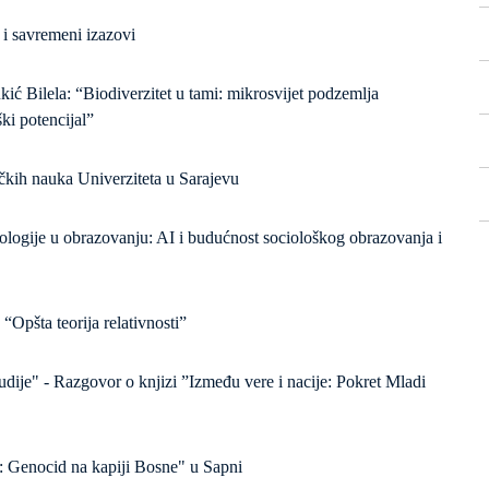
i savremeni izazovi
kić Bilela: “Biodiverzitet u tami: mikrosvijet podzemlja
ki potencijal”
ičkih nauka Univerziteta u Sarajevu
iologije u obrazovanju: AI i budućnost sociološkog obrazovanja i
Opšta teorija relativnosti”
udije" - Razgovor o knjizi ”Između vere i nacije: Pokret Mladi
 Genocid na kapiji Bosne" u Sapni