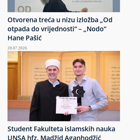
Otvorena treća u nizu izložba „Od
otpada do vrijednosti“ – „Nodo“
Hane Pašić
28.07.2026.
Student Fakulteta islamskih nauka
UNSA hfz. Madžid Aganhodžić