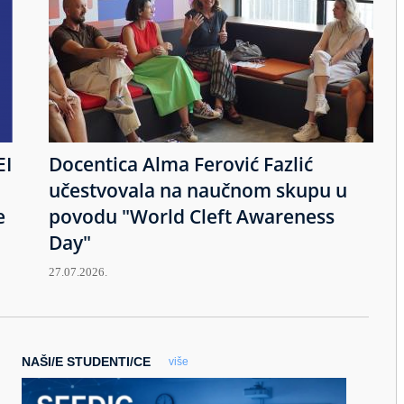
EI
Docentica Alma Ferović Fazlić
učestvovala na naučnom skupu u
e
povodu "World Cleft Awareness
Day"
27.07.2026.
NAŠI/E STUDENTI/CE
više