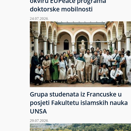
okviru EUPeace programa
doktorske mobilnosti
24.07.2026.
Grupa studenata iz Francuske u
posjeti Fakultetu islamskih nauka
UNSA
29.07.2026.