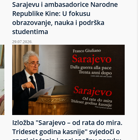
Sarajevu i ambasadorice Narodne
Republike Kine: U fokusu
obrazovanje, nauka i podrška
studentima
29.07.2026.
Izložba "Sarajevo – od rata do mira.
u
Trideset godina kasnije" svjedoči o