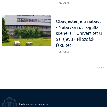
31.07.2026.
Obavještenje o nabavci
- Nabavka ručnog 3D
skenera | Univerzitet u
Sarajevu - Filozofski
fakultet
31.07.2026.
više >
Univerzitet u Sarajevu