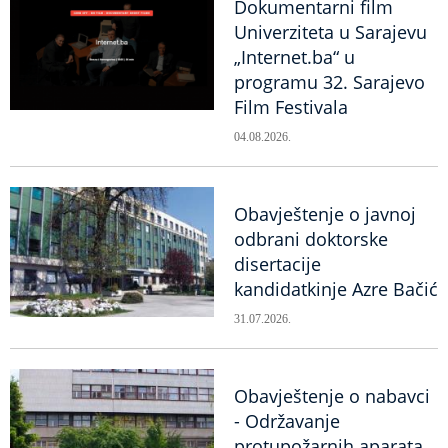
Dokumentarni film
Univerziteta u Sarajevu
„Internet.ba“ u
programu 32. Sarajevo
Film Festivala
04.08.2026.
Obavještenje o javnoj
odbrani doktorske
disertacije
kandidatkinje Azre Bačić
31.07.2026.
Obavještenje o nabavci
- Održavanje
protupožarnih aparata,