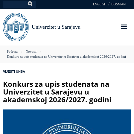
Skoči
ENGLISH
BOSNIAN
Pretraga
na
glavni
sadržaj
Univerzitet u Sarajevu
You
Početna
Novosti
Konkurs za upis studenata na Univerzitet u Sarajevu u akademskoj 2026/2027. godini
are
here
VIJESTI UNSA
Konkurs za upis studenata na
Univerzitet u Sarajevu u
akademskoj 2026/2027. godini