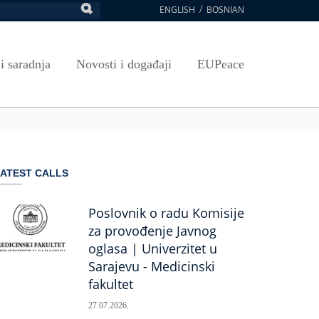
ENGLISH
BOSNIAN
retraga
Umjetnost, kultura i sport
Plan javnih nabavki
E-Prijava za ispite
oja UNSA
SAVRŠAVANJA
Izdavačka djelatnost
Osnovni elementi ugovora
Pristup informacijama
 i saradnja
Novosti i događaji
EUPeace
NSA
Publikacije
Javne nabavke organizacionih jedinica
 ravnopravnost UNSA
ismenost
Časopis Pregled
TRAIN
 ravnopravnost UNSA
ivotnog učenja
a na UNSA
ATEST CALLS
ernice
ditacija
Poslovnik o radu Komisije
za provođenje Javnog
oglasa | Univerzitet u
Sarajevu - Medicinski
fakultet
27.07.2026.