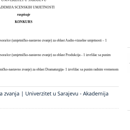
UNIVERZITET U SARAJEVU
DEMIJA SCENSKIH UMJETNOSTI
raspisuje
KONKURS
sora/ice (umjetničko-nastavno zvanje) za oblast Audio-vizuelne umjetnosti – 1
ora/ice (umjetničko-nastavno zvanje) za oblast Produkcija - 1 izvršilac sa punim
tničko-nastavno zvanje) za oblast Dramaturgija- 1 izvršilac sa punim radnim vremenom
 zvanja | Univerzitet u Sarajevu - Akademija