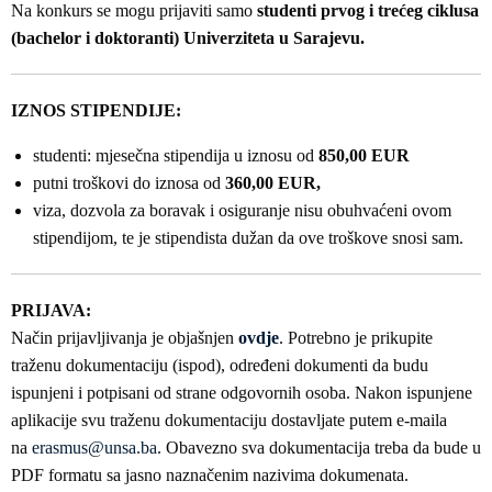
Na konkurs se mogu prijaviti samo
studenti prvog i trećeg ciklusa
(bachelor i doktoranti) Univerziteta u Sarajevu.
IZNOS STIPENDIJE:
studenti: mjesečna stipendija u iznosu od
850,00 EUR
putni troškovi do iznosa od
360,00 EUR,
viza, dozvola za boravak i osiguranje nisu obuhvaćeni ovom
stipendijom, te je stipendista dužan da ove troškove snosi sam.
PRIJAVA:
Način prijavljivanja je objašnjen
ovdje
. Potrebno je prikupite
traženu dokumentaciju (ispod), određeni dokumenti da budu
ispunjeni i potpisani od strane odgovornih osoba. Nakon ispunjene
aplikacije svu traženu dokumentaciju dostavljate putem e-maila
na
erasmus@unsa.ba
. Obavezno sva dokumentacija treba da bude u
PDF formatu sa jasno naznačenim nazivima dokumenata.