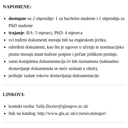
NAPOMENE:
dostupne
su 2 stipendije: 1 za bachelor studente i 1 stipendija za
PhD studente
trajanje
: BA: 5 mjeseci, PhD: 4 mjeseca
svi traženi dokumenti moraju biti na engleskom jeziku,
određeni dokumenti, kao što je ugovor o učenju te nominacijsko
pismo moraju imati tražene potpise i pečate prilikom predaje,
samo kompletna dokumentacija će biti razmatrana (naknadno
dostavljanje dokumenata se neće uzimati u obzir),
poštujte zadate rokove dostavljanja dokumentacije.
LINKOVI:
kontakt osoba:
Sally.Baxter@glasgow.ac.uk
link na katalog:
http://www.gla.ac.uk/coursecatalogue/