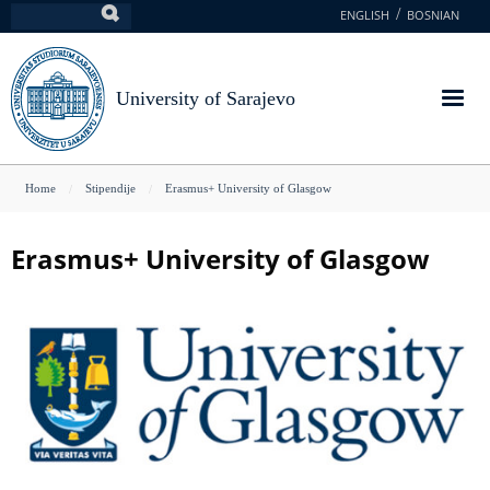
Skip
ENGLISH
BOSNIAN
Search
to
main
content
University of Sarajevo
You
Home
Stipendije
Erasmus+ University of Glasgow
are
here
Erasmus+ University of Glasgow