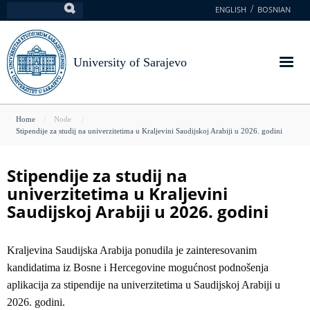
Skip
ENGLISH
BOSNIAN
Search
to
main
content
University of Sarajevo
You
Home
Node
Stipendije za studij na univerzitetima u Kraljevini Saudijskoj Arabiji u 2026. godini
are
here
Stipendije za studij na
univerzitetima u Kraljevini
Saudijskoj Arabiji u 2026. godini
Kraljevina Saudijska Arabija ponudila je zainteresovanim
kandidatima iz Bosne i Hercegovine mogućnost podnošenja
aplikacija za stipendije na univerzitetima u Saudijskoj Arabiji u
2026. godini.