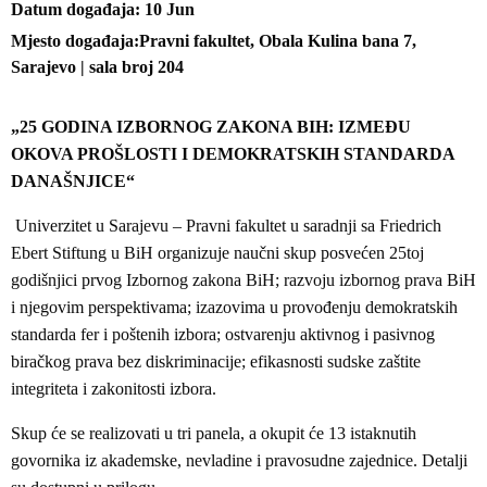
Datum događaja
10
Jun
Mjesto događaja
Pravni fakultet, Obala Kulina bana 7,
Sarajevo | sala broj 204
„25 GODINA IZBORNOG ZAKONA BIH: IZMEĐU
OKOVA PROŠLOSTI I DEMOKRATSKIH STANDARDA
DANAŠNJICE“
Univerzitet u Sarajevu – Pravni fakultet u saradnji sa Friedrich
Ebert Stiftung u BiH organizuje naučni skup posvećen 25toj
godišnjici prvog Izbornog zakona BiH; razvoju izbornog prava BiH
i njegovim perspektivama; izazovima u provođenju demokratskih
standarda fer i poštenih izbora; ostvarenju aktivnog i pasivnog
biračkog prava bez diskriminacije; efikasnosti sudske zaštite
integriteta i zakonitosti izbora.
Skup će se realizovati u tri panela, a okupit će 13 istaknutih
govornika iz akademske, nevladine i pravosudne zajednice. Detalji