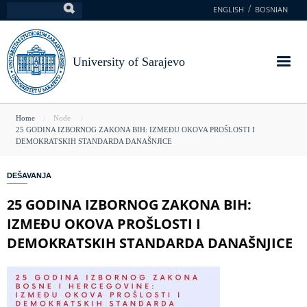
Skip
ENGLISH
BOSNIAN
Search
to
main
content
University of Sarajevo
You
Home
Node
25 GODINA IZBORNOG ZAKONA BIH: IZMEĐU OKOVA PROŠLOSTI I
are
DEMOKRATSKIH STANDARDA DANAŠNJICE
here
DEŠAVANJA
25 GODINA IZBORNOG ZAKONA BIH:
IZMEĐU OKOVA PROŠLOSTI I
DEMOKRATSKIH STANDARDA DANAŠNJICE