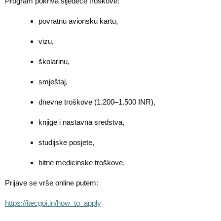
Program pokriva sljedeće troškove:
povratnu avionsku kartu,
vizu,
školarinu,
smještaj,
dnevne troškove (1.200–1.500 INR),
knjige i nastavna sredstva,
studijske posjete,
hitne medicinske troškove.
Prijave se vrše online putem:
https://itecgoi.in/how_to_apply