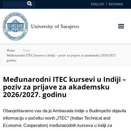
Skip
ENGLISH
BOSNIAN
Search
to
main
content
University of Sarajevo
You
Home
Node
Međunarodni ITEC kursevi u Indiji – poziv za prijave za akademsku 2026/2027.
are
godinu
here
Međunarodni ITEC kursevi u Indiji –
poziv za prijave za akademsku
2026/2027. godinu
Obavještavamo vas da je Ambasada Indije u Budimpešti objavila
informaciju o početku novih „ITEC“ (Indian Technical and
Economic Cooperation) međunarodnih kurseva u Indiji za