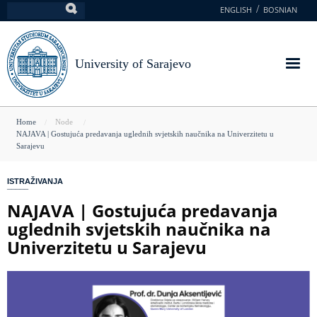
Skip
ENGLISH
BOSNIAN
Search
to
main
content
University of Sarajevo
You
Home
Node
NAJAVA | Gostujuća predavanja uglednih svjetskih naučnika na Univerzitetu u
are
Sarajevu
here
ISTRAŽIVANJA
NAJAVA | Gostujuća predavanja
uglednih svjetskih naučnika na
Univerzitetu u Sarajevu