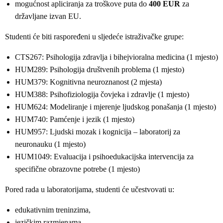
mogućnost apliciranja za troškove puta do
400 EUR
za
državljane izvan EU.
Studenti će biti raspoređeni u sljedeće istraživačke grupe:
CTS267: Psihologija zdravlja i bihejvioralna medicina (1 mjesto)
HUM289: Psihologija društvenih problema (1 mjesto)
HUM379: Kognitivna neuroznanost (2 mjesta)
HUM388: Psihofiziologija čovjeka i zdravlje (1 mjesto)
HUM624: Modeliranje i mjerenje ljudskog ponašanja (1 mjesto)
HUM740: Pamćenje i jezik (1 mjesto)
HUM957: Ljudski mozak i kognicija – laboratorij za
neuronauku (1 mjesto)
HUM1049: Evaluacija i psihoedukacijska intervencija za
specifične obrazovne potrebe (1 mjesto)
Pored rada u laboratorijama, studenti će učestvovati u:
edukativnim treninzima,
jezičkim razmjenama,