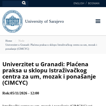
Skip
ENGLISH
BOSNIAN
Search
to
main
content
University of Sarajevo
You
Home
Node
Univerzitet u Granadi: Plaćena praksa u sklopu Istraživačkog centra za um, mozak i
are
ponašanje (CIMCYC)
here
Univerzitet u Granadi: Plaćena
praksa u sklopu Istraživačkog
centra za um, mozak i ponašanje
(CIMCYC)
Rok
05/11/2026 - 12:00