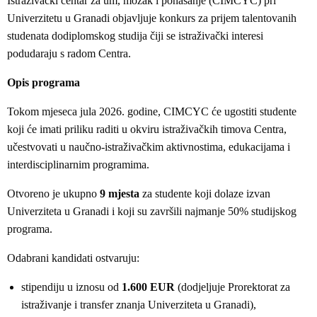
Istraživački centar za um, mozak i ponašanje (CIMCYC) pri
Univerzitetu u Granadi objavljuje konkurs za prijem talentovanih
studenata dodiplomskog studija čiji se istraživački interesi
podudaraju s radom Centra.
Opis programa
Tokom mjeseca jula 2026. godine, CIMCYC će ugostiti studente
koji će imati priliku raditi u okviru istraživačkih timova Centra,
učestvovati u naučno-istraživačkim aktivnostima, edukacijama i
interdisciplinarnim programima.
Otvoreno je ukupno
9 mjesta
za studente koji dolaze izvan
Univerziteta u Granadi i koji su završili najmanje 50% studijskog
programa.
Odabrani kandidati ostvaruju:
stipendiju u iznosu od
1.600 EUR
(dodjeljuje Prorektorat za
istraživanje i transfer znanja Univerziteta u Granadi),