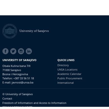
University of Sarajevo
SOCIAL
LINKS
UNIVERSITY OF SARAJEVO
QUICK LINKS
Directory
Obala Kulina bana 7/II
UNSA Locations
71000 Sarajevo
Academic Calendar
Bosna i Hercegovina
Telefon: +387 33 56 51 18
Public Procurement
E-mail: javnost@unsa.ba
International
© University of Sarajevo
Footer
Contact
meni
Freedom of Information and Access to Information
PRIJAVI NEPRAVILNOSTI