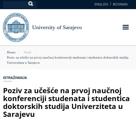
Skip
ENGLISH
BOSNIAN
Search
to
main
content
University of Sarajevo
You
Home
Node
Poziv za učešće na prvoj naučnoj konferenciji studenata i studentica doktorskih studija
are
Univerziteta u Sarajevu
here
ISTRAŽIVANJA
Poziv za učešće na prvoj naučnoj
konferenciji studenata i studentica
doktorskih studija Univerziteta u
Sarajevu