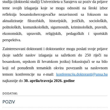
studija (doktorski studij) Univerziteta u Sarajevu uz poziv da prijave
teme svojih izlaganja koje se mogu odnositi na široki izbor
refleksija bosanskohercegovačke nezavisnosti sa fokusom na
aktualiziranje filozofskih, historijskih, jezičkih, socioloških,
politoloških, komunikoloških, sigurnosnih, kriminoloških, pravnih,
ekonomskih, upravnih, religijskih, pedagoških i sportskih
perspektiva.
Zainteresovani doktoranti i doktorantice mogu poslati svoje prijave
(koje sadrže naslov izlaganja sa sažetkom do 250 riječi na
bosanskom, srpskom ili hrvatskom jeziku) fokusirajući se na bilo
koji od ponuđenih tematskih okvira povezanih sa naslovnom
temom konferencije na e-mail:
konferencija.doktoranti@unsa.ba
najkasnije do
30. aprila/travnja 2026. godine
DODATAK
POZIV