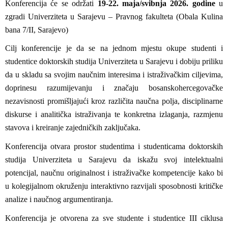
Konferencija će se održati
19-22. maja/svibnja 2026. godine
u
zgradi Univerziteta u Sarajevu – Pravnog fakulteta (Obala Kulina
bana 7/II, Sarajevo)
Cilj konferencije je da se na jednom mjestu okupe studenti i
studentice doktorskih studija Univerziteta u Sarajevu i dobiju priliku
da u skladu sa svojim naučnim interesima i istraživačkim ciljevima,
doprinesu razumijevanju i značaju bosanskohercegovačke
nezavisnosti promišljajući kroz različita naučna polja, disciplinarne
diskurse i analitička istraživanja te konkretna izlaganja, razmjenu
stavova i kreiranje zajedničkih zaključaka.
Konferencija otvara prostor studentima i studenticama doktorskih
studija Univerziteta u Sarajevu da iskažu svoj intelektualni
potencijal, naučnu originalnost i istraživačke kompetencije kako bi
u kolegijalnom okruženju interaktivno razvijali sposobnosti kritičke
analize i naučnog argumentiranja.
Konferencija je otvorena za sve studente i studentice III ciklusa