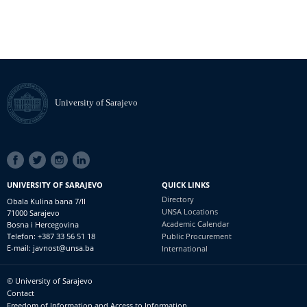
University of Sarajevo
SOCIAL
LINKS
UNIVERSITY OF SARAJEVO
QUICK LINKS
Directory
Obala Kulina bana 7/II
UNSA Locations
71000 Sarajevo
Academic Calendar
Bosna i Hercegovina
Telefon: +387 33 56 51 18
Public Procurement
E-mail: javnost@unsa.ba
International
© University of Sarajevo
Footer
Contact
meni
Freedom of Information and Access to Information