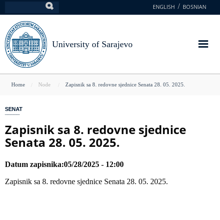
Skip
ENGLISH
BOSNIAN
Search
to
main
content
University of Sarajevo
You
Home
Node
Zapisnik sa 8. redovne sjednice Senata 28. 05. 2025.
are
SENAT
here
Zapisnik sa 8. redovne sjednice
Senata 28. 05. 2025.
Datum zapisnika
05/28/2025 - 12:00
Zapisnik sa 8. redovne sjednice Senata 28. 05. 2025.