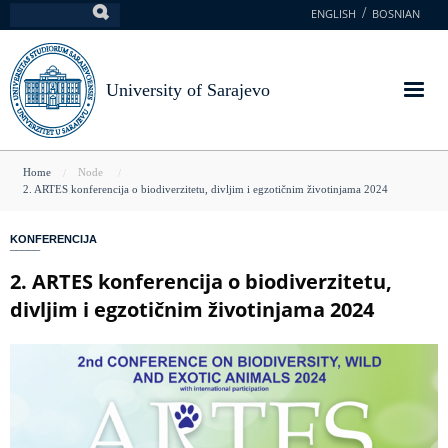
Skip
ENGLISH
BOSNIAN
Search
to
main
content
University of Sarajevo
You
Home
Node
2. ARTES konferencija o biodiverzitetu, divljim i egzotičnim životinjama 2024
are
here
KONFERENCIJA
2. ARTES konferencija o biodiverzitetu,
divljim i egzotičnim životinjama 2024