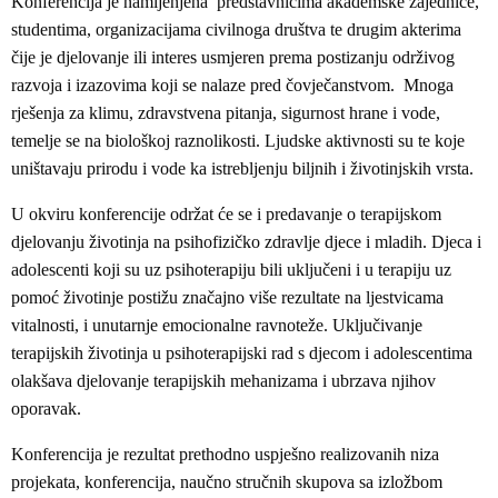
Konferencija je namijenjena predstavnicima akademske zajednice,
studentima, organizacijama civilnoga društva te drugim akterima
čije je djelovanje ili interes usmjeren prema postizanju održivog
razvoja i izazovima koji se nalaze pred čovječanstvom. Mnoga
rješenja za klimu, zdravstvena pitanja, sigurnost hrane i vode,
temelje se na biološkoj raznolikosti. Ljudske aktivnosti su te koje
uništavaju prirodu i vode ka istrebljenju biljnih i životinjskih vrsta.
U okviru konferencije održat će se i predavanje o terapijskom
djelovanju životinja na psihofizičko zdravlje djece i mladih. Djeca i
adolescenti koji su uz psihoterapiju bili uključeni i u terapiju uz
pomoć životinje postižu značajno više rezultate na ljestvicama
vitalnosti, i unutarnje emocionalne ravnoteže. Uključivanje
terapijskih životinja u psihoterapijski rad s djecom i adolescentima
olakšava djelovanje terapijskih mehanizama i ubrzava njihov
oporavak.
Konferencija je rezultat prethodno uspješno realizovanih niza
projekata, konferencija, naučno stručnih skupova sa izložbom