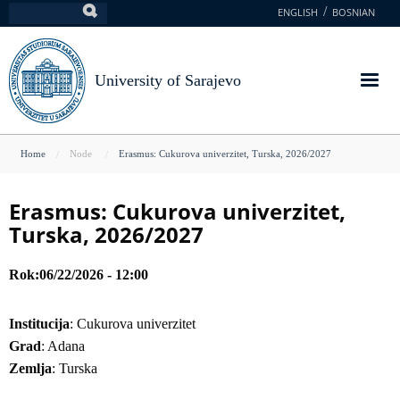
Skip
ENGLISH
BOSNIAN
Search
to
main
content
University of Sarajevo
You
Home
Node
Erasmus: Cukurova univerzitet, Turska, 2026/2027
are
here
Erasmus: Cukurova univerzitet,
Turska, 2026/2027
Rok
06/22/2026 - 12:00
Institucija
: Cukurova univerzitet
Grad
: Adana
Zemlja
: Turska