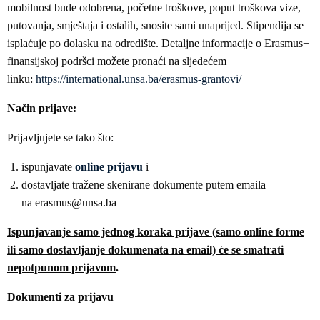
mobilnost bude odobrena, početne troškove, poput troškova vize,
putovanja, smještaja i ostalih, snosite sami unaprijed. Stipendija se
isplaćuje po dolasku na odredište. Detaljne informacije o Erasmus+
finansijskoj podršci možete pronaći na sljedećem
linku:
https://international.unsa.ba/erasmus-grantovi/
Način prijave:
Prijavljujete se tako što:
ispunjavate
online prijavu
i
dostavljate tražene skenirane dokumente putem emaila
na erasmus@unsa.ba
Ispunjavanje samo jednog koraka prijave (samo online forme
ili samo dostavljanje dokumenata na email) će se smatrati
nepotpunom prijavom
.
Dokumenti za prijavu