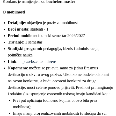
Konkurs je namijenjen za:
bachelor, master
O mobilnosti
Detaljnije
: objavljen je poziv za mobilnost
Broj mjesta
: studenti - 1
Period mobilnosti
: zimski semestar 2026/2027
Trajanje
: 1 semestar
Studijski programi:
pedagogija
,
biznis i administracija,
političke nauke
Link
:
https://ebs.cu.edu.tr/en/
Napomena
: možete se prijaviti samo za jednu Erasmus
destinaciju u okviru ovog poziva. Ukoliko ne budete odabrani
na ovom konkursu, a budu otvoreni konkursi za druge
destinacije, moći ćete se ponovo prijaviti. Prednost pri rangiranju
i odabiru (uz ispunjenje osnovnih uslova) imaju kandidati koji:
Prvi put apliciraju (odnosno kojima bi ovo bila prva
mobilnost);
Imaju manji broj realizovanih mobilnosti (u slučaju da svi