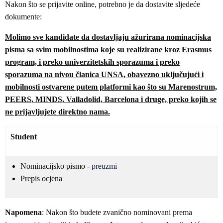
Nakon što se prijavite online, potrebno je da dostavite sljedeće
dokumente:
Molimo sve kandidate da dostavljaju ažurirana nominacijska
pisma sa svim mobilnostima koje su realizirane kroz Erasmus
program, i preko univerzitetskih sporazuma i preko
sporazuma na nivou članica UNSA, obavezno uključujući i
mobilnosti ostvarene putem platformi kao što su Marenostrum,
PEERS, MINDS, Valladolid, Barcelona i druge, preko kojih se
ne prijavljujete direktno nama.
Student
Nominacijsko pismo -
preuzmi
Prepis ocjena
Napomena
: Nakon što budete zvanično nominovani prema