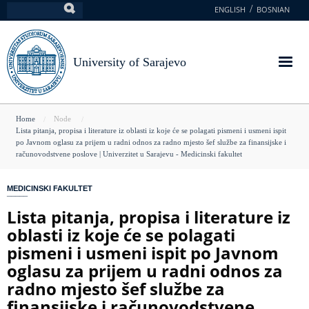
Skip
ENGLISH
BOSNIAN
Search
to
main
content
University of Sarajevo
You
Home
Node
Lista pitanja, propisa i literature iz oblasti iz koje će se polagati pismeni i usmeni ispit
are
po Javnom oglasu za prijem u radni odnos za radno mjesto šef službe za finansijske i
računovodstvene poslove | Univerzitet u Sarajevu - Medicinski fakultet
here
MEDICINSKI FAKULTET
Lista pitanja, propisa i literature iz
oblasti iz koje će se polagati
pismeni i usmeni ispit po Javnom
oglasu za prijem u radni odnos za
radno mjesto šef službe za
finansijske i računovodstvene