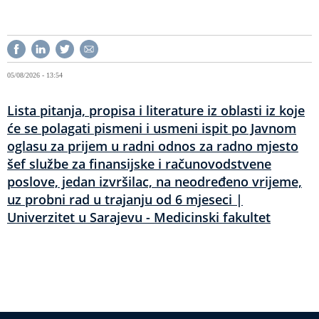
05/08/2026 - 13:54
Lista pitanja, propisa i literature iz oblasti iz koje
će se polagati pismeni i usmeni ispit po Javnom
oglasu za prijem u radni odnos za radno mjesto
šef službe za finansijske i računovodstvene
poslove, jedan izvršilac, na neodređeno vrijeme,
uz probni rad u trajanju od 6 mjeseci |
Univerzitet u Sarajevu - Medicinski fakultet