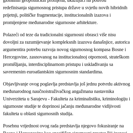
globalnih geopolitičkih promjena, ukazujući na potrebu
redefinisanja sigurnosnog pristupa države u svjetlu novih hibridnih
prijetnji, političke fragmentacije, institucionalnih izazova i
promijenjene međunarodne sigurnosne arhitekture.
Polazeći od teze da tradicionalni sigurnosni obrasci više nisu
dovoljni za razumijevanje kompleksnih izazova današnjice, autorica
argumentira potrebu razvoja novog sigurnosnog kompasa Bosne i
Hercegovine, zasnovanog na institucionalnoj otpornosti, strateškom
promišljanju, interdisciplinarnom pristupu i usklađivanju sa
savremenim euroatlantskim sigurnosnim standardima.
Objavljivanje ovog poglavlja predstavlja još jednu potvrdu aktivnog
međunarodnog naučnoistraživačkog angažmana nastavnika
Univerziteta u Sarajevu - Fakulteta za kriminalistiku, kriminologiju i
sigurnosne studije te doprinosi jačanju međunarodne vidljivosti
fakulteta u oblasti sigurnosnih studija.
Posebnu vrijednost ovog rada predstavlja njegovo fokusiranje na