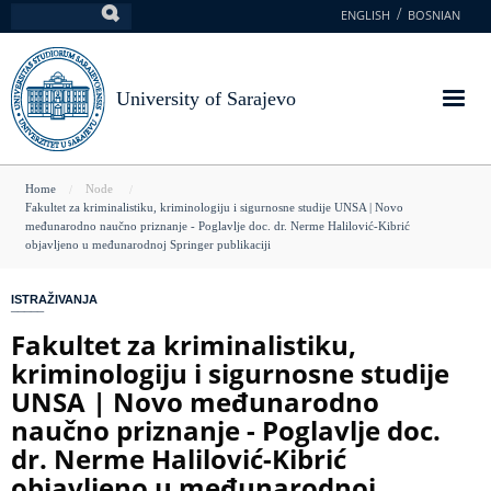
Skip
ENGLISH
BOSNIAN
Search
to
main
content
University of Sarajevo
You
Home
Node
Fakultet za kriminalistiku, kriminologiju i sigurnosne studije UNSA | Novo
are
međunarodno naučno priznanje - Poglavlje doc. dr. Nerme Halilović-Kibrić
objavljeno u međunarodnoj Springer publikaciji
here
ISTRAŽIVANJA
Fakultet za kriminalistiku,
kriminologiju i sigurnosne studije
UNSA | Novo međunarodno
naučno priznanje - Poglavlje doc.
dr. Nerme Halilović-Kibrić
objavljeno u međunarodnoj