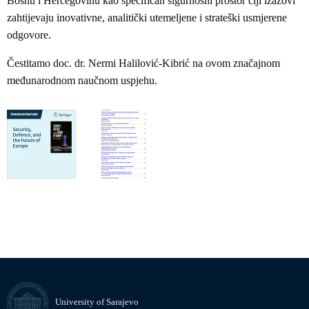
Bosnu i Hercegovinu kao specifičan sigurnosni prostor čiji izazovi
zahtijevaju inovativne, analitički utemeljene i strateški usmjerene
odgovore.
Čestitamo doc. dr. Nermi Halilović-Kibrić na ovom značajnom
međunarodnom naučnom uspjehu.
University of Sarajevo