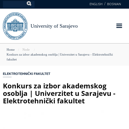
Skip
ENGLISH
BOSNIAN
Search
to
main
content
University of Sarajevo
You
Home
Node
Konkurs za izbor akademskog osoblja | Univerzitet u Sarajevu - Elektrotehnički
are
fakultet
here
ELEKTROTEHNIČKI FAKULTET
Konkurs za izbor akademskog
osoblja | Univerzitet u Sarajevu -
Elektrotehnički fakultet