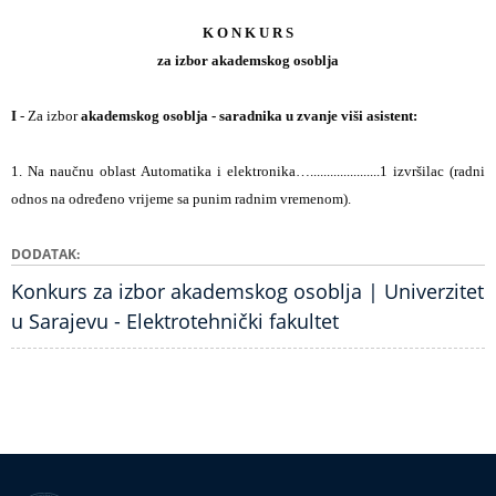
K O N K U R S
za izbor akademskog osoblja
I
- Za izbor
akademskog osoblja - saradnika u zvanje viši asistent:
1. Na naučnu oblast Automatika i elektronika
….....................1 izvršilac (radni
odnos na određeno vrijeme sa punim radnim vremenom).
DODATAK
Konkurs za izbor akademskog osoblja | Univerzitet
u Sarajevu - Elektrotehnički fakultet