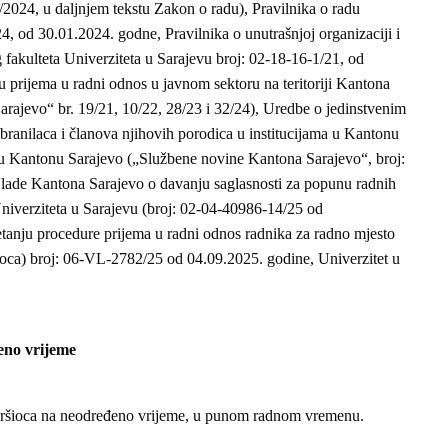
2024, u daljnjem tekstu Zakon o radu), Pravilnika o radu
4, od 30.01.2024. godne, Pravilnika o unutrašnjoj organizaciji i
 fakulteta Univerziteta u Sarajevu broj: 02-18-16-1/21, od
 prijema u radni odnos u javnom sektoru na teritoriji Kantona
rajevo“ br. 19/21, 10/22, 28/23 i 32/24), Uredbe o jedinstvenim
e branilaca i članova njihovih porodica u institucijama u Kantonu
u Kantonu Sarajevo („Službene novine Kantona Sarajevo“, broj:
lade Kantona Sarajevo o davanju saglasnosti za popunu radnih
niverziteta u Sarajevu (broj: 02-04-40986-14/25 od
anju procedure prijema u radni odnos radnika za radno mjesto
oca) broj: 06-VL-2782/25 od 04.09.2025. godine, Univerzitet u
eno vrijeme
zvršioca na neodređeno vrijeme, u punom radnom vremenu.