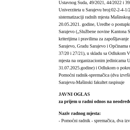
Ustavnog Suda, 49/2021, 44/2022 i 39/
Univerziteta u Sarajevu broj:02-2-4-1/2
sistematizaciji radnih mjesta Mašinskog
20.05.2021. godine, Uredbe o postupku
Sarajevo („Službene novine Kantona Sa
kriterijima i pravilima za zapošljavanj
Sarajevo, Gradu Sarajevo i Općinama 
37/20 i 27/21), u skladu sa Odlukom V
mjesta na organizacionim jedinicama U
31.07.2025.godine) i Odlukom o pokret
Pomoćni radnik-spremačica (dva izvrši
Sarajevu-Mašinski fakultet raspisuje
JAVNI OGLAS
za prijem u radni odnos na neodređ
Naziv radnog mjesta:
- Pomoćni radnik - spremačica, dva i