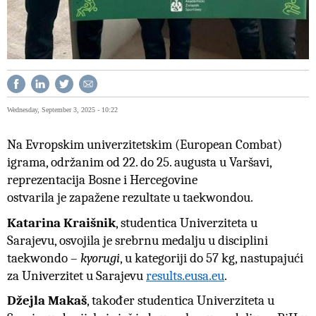
Wednesday, September 3, 2025 - 10:22
Na Evropskim univerzitetskim (European Combat)
igrama, održanim od 22. do 25. augusta u Varšavi,
reprezenta
cija
Bosne i Hercegovine
ostvaril
a
je
zapažene rezultate u taekwondou.
Katarina Kra
i
šnik
, studentica Univerziteta u
Sarajevu, osvojila je
srebrnu medalju
u disciplini
taekwondo –
kyorugi
, u kategoriji do 57 kg, nastupajući
za Univerzitet u Sarajevu
results.eusa.eu
.
Džejla Makaš
, također studentica Univerziteta u