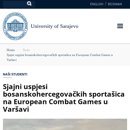
Skip
ENGLISH
BOSNIAN
Search
to
main
content
University of Sarajevo
You
Home
Node
Sjajni uspjesi bosanskohercegovačkih sportašica na European Combat Games u
are
Varšavi
here
NAŠI STUDENTI
Sjajni uspjesi
bosanskohercegovačkih sportašica
na European Combat Games u
Varšavi