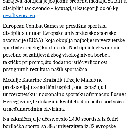
Sarajevu, donijela je još jednu
srebrnu medalju
za BiH u
disciplini taekwondo –
kyorugi
, u kategoriji do 46 kg
results.eusa.eu
.
European Combat Games su prestižna sportska
disciplina unutar Evropske univerzitetske sportske
asocijacije (EUSA), koja okuplja najbolje univerzitetske
sportiste s cijelog kontinenta. Nastupi u taekwondou
posebno su zahtjevni zbog visokog nivoa borbe i
taktičke pripreme, što dodatno ističe vrijednost
postignutih rezultata naših sportašica.
Medalje Katarine
Kraišnik
i Džejle Makaš ne
predstavljaju samo lični uspjeh
,
one osnažuju i
univerzitetsku i nacionalnu sportsku afirmaciju Bosne i
Hercegovine, te dokazuju kvalitetu domaćih sportašica
u međunarodnim okvirima.
Na takmičenju je učestvovalo 1.430 sportista iz četiri
borilačka sporta, sa 385 univerziteta iz 32 evropske