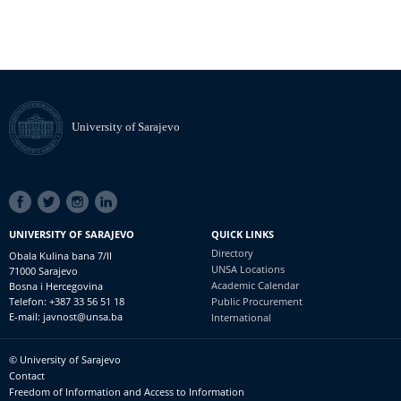
University of Sarajevo
SOCIAL
LINKS
UNIVERSITY OF SARAJEVO
QUICK LINKS
Directory
Obala Kulina bana 7/II
UNSA Locations
71000 Sarajevo
Academic Calendar
Bosna i Hercegovina
Telefon: +387 33 56 51 18
Public Procurement
E-mail: javnost@unsa.ba
International
© University of Sarajevo
Footer
Contact
meni
Freedom of Information and Access to Information