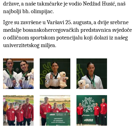
države,
a n
aše takmčarke je vodio Nedžad Husić, naš
najbolji bh. olimpijac.
Igre su završene u Varšavi 25. augusta, a dvije srebrne
medalje bosanskohercegovačkih predstavnica svjedoče
o odličnom sportskom potencijalu koji dolazi iz našeg
univerzitetskog miljea.