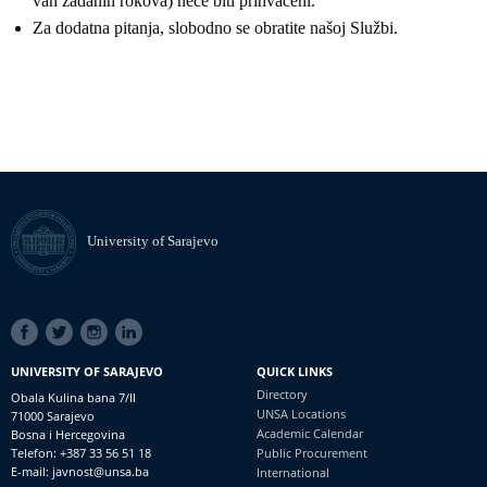
van zadanih rokova) neće biti prihvaćeni.
Za dodatna pitanja, slobodno se obratite našoj Službi.
University of Sarajevo
SOCIAL
LINKS
UNIVERSITY OF SARAJEVO
QUICK LINKS
Directory
Obala Kulina bana 7/II
UNSA Locations
71000 Sarajevo
Academic Calendar
Bosna i Hercegovina
Telefon: +387 33 56 51 18
Public Procurement
E-mail: javnost@unsa.ba
International