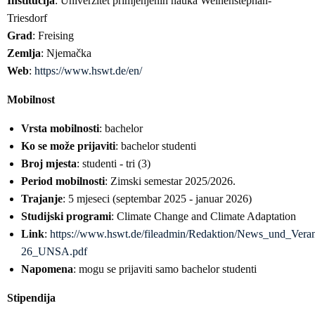
Institucija
: Univerzitet primjenjenih nauka Weihenstephan-
Triesdorf
Grad
: Freising
Zemlja
: Njemačka
Web
:
https://www.hswt.de/en/
Mobilnost
Vrsta mobilnosti
: bachelor
Ko se može prijaviti
: bachelor studenti
Broj mjesta
: studenti - tri (3)
Period mobilnosti
: Zimski semestar 2025/2026.
Trajanje
: 5 mjeseci (septembar 2025 - januar 2026)
Studijski programi
: Climate Change and Climate Adaptation
Link
:
https://www.hswt.de/fileadmin/Redaktion/News_und_Ver
26_UNSA.pdf
Napomena
: mogu se prijaviti samo bachelor studenti
Stipendija