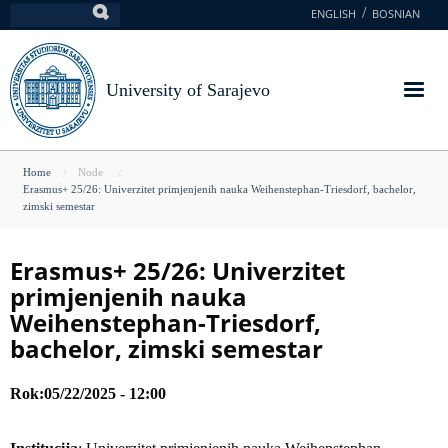
Skip
ENGLISH
BOSNIAN
Search
to
main
content
University of Sarajevo
You
Home
Node
Erasmus+ 25/26: Univerzitet primjenjenih nauka Weihenstephan-Triesdorf, bachelor,
are
zimski semestar
here
Erasmus+ 25/26: Univerzitet
primjenjenih nauka
Weihenstephan-Triesdorf,
bachelor, zimski semestar
Rok
05/22/2025 - 12:00