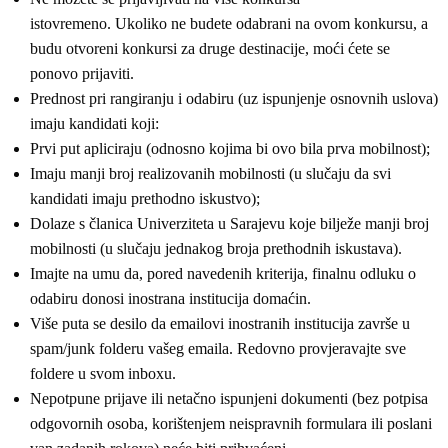
istovremeno. Ukoliko ne budete odabrani na ovom konkursu, a
budu otvoreni konkursi za druge destinacije, moći ćete se
ponovo prijaviti.
Prednost pri rangiranju i odabiru (uz ispunjenje osnovnih uslova)
imaju kandidati koji:
Prvi put apliciraju (odnosno kojima bi ovo bila prva mobilnost);
Imaju manji broj realizovanih mobilnosti (u slučaju da svi
kandidati imaju prethodno iskustvo);
Dolaze s članica Univerziteta u Sarajevu koje bilježe manji broj
mobilnosti (u slučaju jednakog broja prethodnih iskustava).
Imajte na umu da, pored navedenih kriterija, finalnu odluku o
odabiru donosi inostrana institucija domaćin.
Više puta se desilo da emailovi inostranih institucija završe u
spam/junk folderu vašeg emaila. Redovno provjeravajte sve
foldere u svom inboxu.
Nepotpune prijave ili netačno ispunjeni dokumenti (bez potpisa
odgovornih osoba, korištenjem neispravnih formulara ili poslani