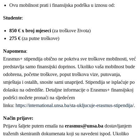
Ovu mobilnost prati i finansijska podrška u iznosu od:
Studente
:
850 € x broj mjeseci
(za troškove života)
275 €
(za putne troškove)
Napomena
:
Erasmus+ stipendija obično ne pokriva sve troškove mobilnosti, već
predstavlja samo finansijski doprinos. Ukoliko vaša mobilnost bude
odobrena, početne troškove, poput troškova vize, putovanja,
smještaja i ostalih, snosite sami unaprijed. Stipendija se isplaćuje po
dolasku na odredište. Detaljne informacije o Erasmus+ finansijskoj
podršci možete pronaći na sljedećem
linku:
https://international.unsa.ba/sta-ukljucuje-erasmus-stipendija/
.
Način prijave:
Prijavu šaljete putem emaila na
erasmus@unsa.ba
dostavljanjem
traženih skeniranih dokumenata koji su navedeni ispod. Ukoliko