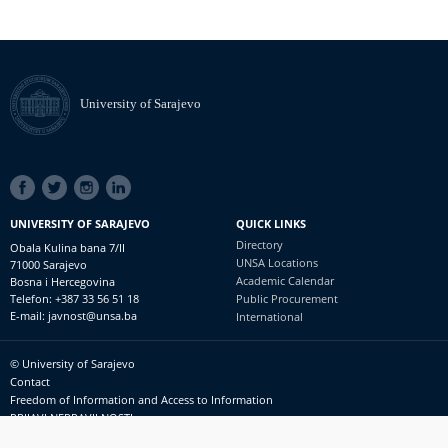
University of Sarajevo
SOCIAL
LINKS
UNIVERSITY OF SARAJEVO
QUICK LINKS
Directory
Obala Kulina bana 7/II
UNSA Locations
71000 Sarajevo
Academic Calendar
Bosna i Hercegovina
Telefon: +387 33 56 51 18
Public Procurement
E-mail: javnost@unsa.ba
International
© University of Sarajevo
Footer
Contact
meni
Freedom of Information and Access to Information
PRIJAVI NEPRAVILNOSTI
RSS