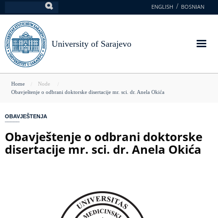
Skip
ENGLISH
BOSNIAN
Search
to
main
content
University of Sarajevo
You
Home
Node
Obavještenje o odbrani doktorske disertacije mr. sci. dr. Anela Okića
are
here
OBAVJEŠTENJA
Obavještenje o odbrani doktorske
disertacije mr. sci. dr. Anela Okića