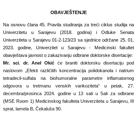
OBAVJEŠTENJE
Na osnovu člana 45. Pravila studiranja za treći ciklus studija na
Univerzitetu u Sarajevu (2018. godina) i Odluke Senata
Univerziteta u Sarajevu 01-2-123/23 sa sjednice održane 25. 01.
2023. godine, Univerzitet u Sarajevu - Medicinski fakultet
obavještava javnost o zakazivanju odbrane doktorske disertacije:
Mr. sci. dr. Anel Okić
će braniti doktorsku disertaciju pod
naslovom „Efekti različitih koncentracija polidokanola i natrium
tetradecil-sulfata na biohumoralne parametre inflamatornog
odgovora u tretmanu venskih varikoziteta“ u petak, 27.
decembra/prosinca 2024. godine u 13 sati u Sali za odbrane
(MSE Room 1) Medicinskog fakulteta Univerziteta u Sarajevu, III
sprat, lamela B, Čekaluša 90.