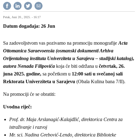
Petak, Juni 20., 2025. - 16:17
Datum događaja
26
Jun
Sa zadovoljstvom vas pozivamo na promociju monografije
Acta
Ottomanica Saraevoensia (osmanski dokumenti Arhiva
Orijentalnog instituta Univerziteta u Sarajevu – studijski katalog),
autora Nenada Filipovića
koja će biti održana u
četvrtak, 26.
juna 2025. godine,
sa početkom u
12:00 sati u svečanoj sali
Rektorata Univerziteta u Sarajevu
(Obala Kulina bana 7/II).
Na promociji će se obratiti:
Uvodna riječ:
Prof. dr. Maja Arslanagić-Kalajdžić, direktorica Centra za
istraživanje i razvoj
Mr. sci. Nadina Grebović-Lendo, direktorica Biblioteke