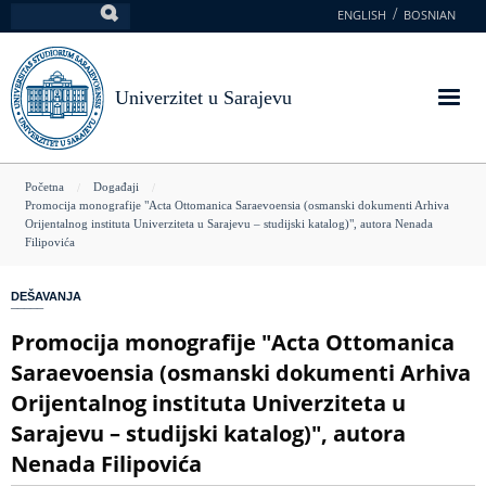
Skoči
ENGLISH
BOSNIAN
Pretraga
na
glavni
sadržaj
Univerzitet u Sarajevu
You
Početna
Događaji
Promocija monografije "Acta Ottomanica Saraevoensia (osmanski dokumenti Arhiva
are
Orijentalnog instituta Univerziteta u Sarajevu – studijski katalog)", autora Nenada
Filipovića
here
DEŠAVANJA
Promocija monografije "Acta Ottomanica
Saraevoensia (osmanski dokumenti Arhiva
Orijentalnog instituta Univerziteta u
Sarajevu – studijski katalog)", autora
Nenada Filipovića