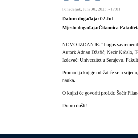
Ponedeljak, Juni 30., 2025. - 17:01
Datum događaja
02
Jul
Mjesto događaja
Čitaonica Fakulte
NOVO IZDANJE: “Logos savremenih 
Autori: Adnan Džafić, Nezir Krčalo, T
Izdavač: Univerzitet u Sarajevu, Fakult
Promocija knjige održat će se u srijedu,
nauka.
O knjizi će govoriti prof.dr. Šaćir Fila
Dobro došli!