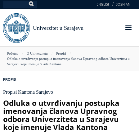
Skoči
ENGLISH
BOSNIAN
Pretraga
na
glavni
sadržaj
Univerzitet u Sarajevu
You
Početna
O Univerzitetu
Propisi
Odluka o utvrđivanju postupka imenovanja članova Upravnog odbora Univerziteta u
are
Sarajevu koje imenuje Vlada Kantona
here
PROPIS
Propisi Kantona Sarajevo
Odluka o utvrđivanju postupka
imenovanja članova Upravnog
odbora Univerziteta u Sarajevu
koje imenuje Vlada Kantona