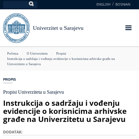
Skoči
ENGLISH
BOSNIAN
Pretraga
na
glavni
sadržaj
Univerzitet u Sarajevu
You
Početna
O Univerzitetu
Propisi
Instrukcija o sadržaju i vođenju evidencije o korisnicima arhivske građe na
are
Univerzitetu u Sarajevu
here
PROPIS
Propisi Univerziteta u Sarajevu
Instrukcija o sadržaju i vođenju
evidencije o korisnicima arhivske
građe na Univerzitetu u Sarajevu
DODATAK