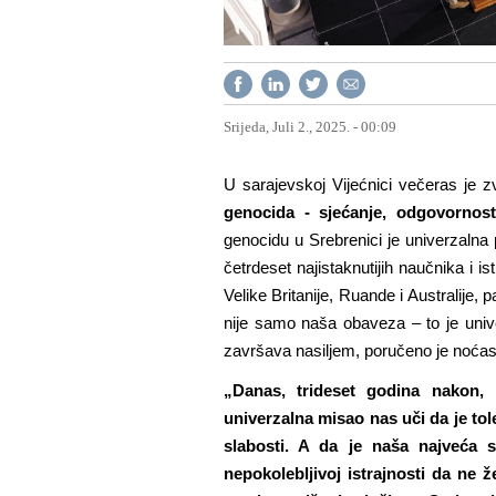
Srijeda, Juli 2., 2025. - 00:09
U sarajevskoj Vijećnici večeras je z
genocida - sjećanje, odgovornost
genocidu u Srebrenici je univerzalna
četrdeset najistaknutijih naučnika i 
Velike Britanije, Ruande i Australije
nije samo naša obaveza – to je unive
završava nasiljem, poručeno je noćas 
„Danas, trideset godina nakon, 
univerzalna misao nas uči da je tol
slabosti. A da je naša najveća 
nepokolebljivoj istrajnosti da ne 