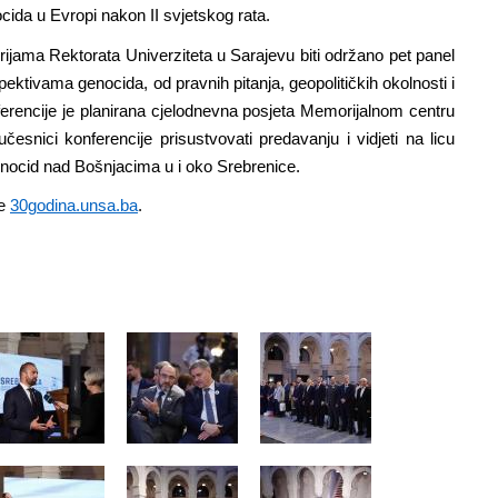
ocida u Evropi nakon II svjetskog rata.
ijama Rektorata Univerziteta u Sarajevu biti održano pet panel
pektivama genocida, od pravnih pitanja, geopolitičkih okolnosti i
erencije je planirana cjelodnevna posjeta Memorijalnom centru
esnici konferencije prisustvovati predavanju i vidjeti na licu
enocid nad Bošnjacima u i oko Srebrenice.
je
30godina.unsa.ba
.