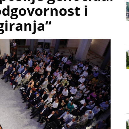
odgovornost i
giranja“