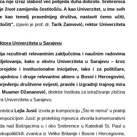
ica nije izraz slabost već pobjeda duha dobrote. Srebrenica
 je život zamijenila čestitošću. A kao Univerzitet, u ime svih
e kao temelj pravednijeg društva, nastavit ćemo učiti,
dočiti“,
izjavio je prof. dr.
Tarik Zaimović, rektor Univerziteta
ektora Univerziteta u Sarajevu
ja rezultirati relevantnim zaključcima i naučnim radovima
djelovanja, kako u okviru Univerziteta u Sarajevu – kroz
ojekte i institucionalne inicijative, tako i za političare,
ednicu i druge relevantne aktere u Bosni i Hercegovini,
rjeđenju društvene svijesti, pravde i izgradnji trajnog mira
.
Muamer Džananović
, direktor Instituta za istraživanje zločina
a Univerziteta u Sarajevu.
nistica
Lejla Jusić
izvela je kompoziciju „Što te nema“ u pratnji
pozicijom Jusić je proteklog mjeseca otvorila komemorativni
da nad Bošnjacima u i oko Srebrenice u Katedrali St. Paul u
kopolitičkih zvanica iz Velike Britanije i Bosne i Hercegovine,