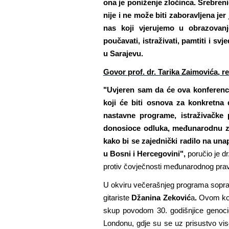
ona je poniženje zločinca. Srebren
nije i ne može biti zaboravljena jer
nas koji vjerujemo u obrazovanj
poučavati, istraživati, pamtiti i svje
u Sarajevu.
Govor prof. dr. Tarika Zaimovića, r
"Uvjeren sam da će ova konferenci
koji će biti osnova za konkretna 
nastavne programe, istraživačke pr
donosioce odluka, međunarodnu zaj
kako bi se zajednički radilo na unap
u Bosni i Hercegovini",
poručio je dr
protiv čovječnosti međunarodnog prav
U okviru večerašnjeg programa sopra
gitariste
Džanina Zeković
a
.
Ovom kom
skup povodom 30. godišnjice genoci
Londonu, gdje su se uz prisustvo viso