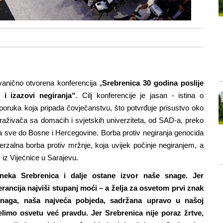
vanično otvorena konferencija „
Srebrenica 30 godina poslije
 i izazovi negiranja“
. Cilj konferencije je jasan - istina o
 poruka koja pripada čovječanstvu, što potvrđuje prisustvo oko
istraživača sa domaćih i svjetskih univerziteta, od SAD-a, preko
, pa sve do Bosne i Hercegovine. Borba protiv negiranja genocida
rzalna borba protiv mržnje, koja uvijek počinje negiranjem, a
iz Vijećnice u Sarajevu.
neka Srebrenica i dalje ostane izvor naše snage. Jer
erancija najviši stupanj moći – a želja za osvetom prvi znak
snaga, naša najveća pobjeda, sadržana upravo u našoj
želimo osvetu već pravdu. Jer Srebrenica nije poraz žrtve,