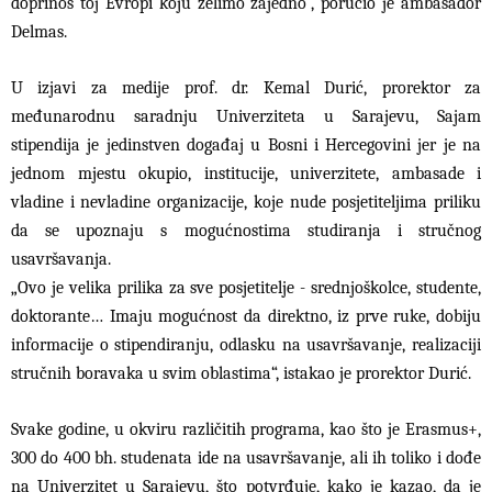
doprinos toj Evropi koju želimo zajedno“, poručio je ambasador
Delmas.
U izjavi za medije prof. dr. Kemal Durić, prorektor za
međunarodnu saradnju Univerziteta u Sarajevu, Sajam
stipendija je jedinstven događaj u Bosni i Hercegovini jer je na
jednom mjestu okupio, institucije, univerzitete, ambasade i
vladine i nevladine organizacije, koje nude posjetiteljima priliku
da se upoznaju s mogućnostima studiranja i stručnog
usavršavanja.
„Ovo je velika prilika za sve posjetitelje - srednjoškolce, studente,
doktorante… Imaju mogućnost da direktno, iz prve ruke, dobiju
informacije o stipendiranju, odlasku na usavršavanje, realizaciji
stručnih boravaka u svim oblastima“, istakao je prorektor Durić.
Svake godine, u okviru različitih programa, kao što je Erasmus+,
300 do 400 bh. studenata ide na usavršavanje, ali ih toliko i dođe
na Univerzitet u Sarajevu, što potvrđuje, kako je kazao, da je