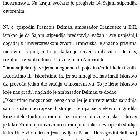
inostranstvu. Na kraju, svečano je proglasio 14. Sajam stipendija
otvorenim.
NJ. e. gospodin François Delmas, ambasador Francuske u BiH,
istakao je da Sajam stipendija predstavlja važan i sve uspješniji
događaj u univerzitetskom životu. Francuska je snažno prisutna
na ovom sajmu, a to je, kako je naveo ambasador Delmas,
rezultat izvrsnih odnosa Univerziteta i Ambasade.
“Današnji dan je vrijeme mogućnosti, pojedinačnih i kolektivnih.
Iskoristimo ih! Iskoristimo ih, jer su mnogi od nas imali iskustvo
da provedu jedan dio studija u inostranstvu. To je lično iskustvo
koje nas gradi“, naglasio je ambasador Delmas, te dodao:
„Iskoristimo mogućnosti ovog dana jer je univerzitetska saradnja
sama suština evropske historije. Evropa se vjekovima gradila
kroz intelektualnu saradnju, uz podršku univerzitetske. I danas
je tako. Zato mi podržavamo saradnju u oblasti evropskih studija
kako biste vi na licu mjesta ovdje u Bosni i Hercegovini dali svoj