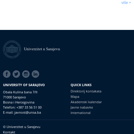
više >
Univerzitet u Sarajevu
SOCIAL
LINKS
UNIVERSITY OF SARAJEVO
QUICK LINKS
Direktorij kontakata
Obala Kulina bana 7/II
Mapa
71000 Sarajevo
Akademski kalendar
Bosna i Hercegovina
Telefon: +387 33 56 51 00
Javne nabavke
E-mail: javnost@unsa.ba
International
© Univerzitet u Sarajevu
Footer
Kontakt