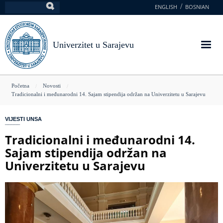
Skoči
ENGLISH
BOSNIAN
Pretraga
na
glavni
sadržaj
Univerzitet u Sarajevu
You
Početna
Novosti
Tradicionalni i međunarodni 14. Sajam stipendija održan na Univerzitetu u Sarajevu
are
here
VIJESTI UNSA
Tradicionalni i međunarodni 14.
Sajam stipendija održan na
Univerzitetu u Sarajevu