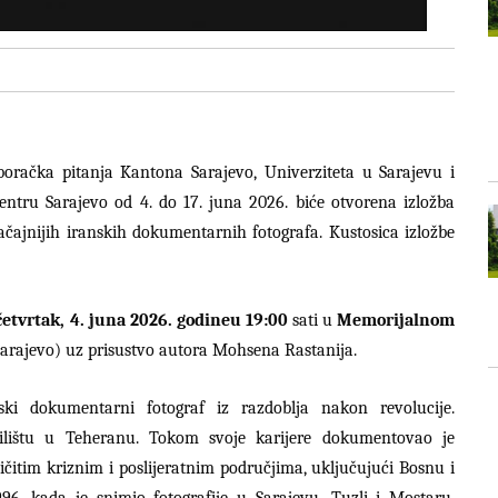
boračka pitanja Kantona Sarajevo, Univerziteta u Sarajevu i
tru Sarajevo od 4. do 17. juna 2026. biće otvorena izložba
čajnijih iranskih dokumentarnih fotografa. Kustosica izložbe
četvrtak, 4. juna 2026. godine
u 19:00
sati u
Memorijalnom
Sarajevo) uz prisustvo autora Mohsena Rastanija.
nski dokumentarni fotograf iz razdoblja nakon revolucije.
čilištu u Teheranu. Tokom svoje karijere dokumentovao je
čitim kriznim i poslijeratnim područjima, uključujući Bosnu i
96. kada je snimio fotografije u Sarajevu, Tuzli i Mostaru.