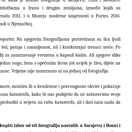
m izložbama u Iranu i drugim zemljama, između kojih su
jenalu 2011. i u Muzeju moderne umjetnosti u Parizu 2014.
radi u Njemačkoj.
eporter. Na njegovim fotografijama portretirana su lica ljudi
ol, patnja i usamljenost, ali i kratkotrajni trenuci sreće. Po
edij za zamrzavanje vremena u kapsuli kadra. Ali njegove slike
jednu nogu, žena s opečenim licem još uvijek je živa, dijete na
rac. Vrijeme nije zamrznuto ni na jednoj od fotografija.
more, montira ih u kvadratne i pravougaone okvire i pokazuje
om katastrofa, kako bi nas podsjetio da ne zaboravimo svoje
robuditi u svijetu na rubu katastrofa, ali i dati nam nadu da
kupiti izbor od 60 fotografija nastalih u Sarajevu i Bosni i