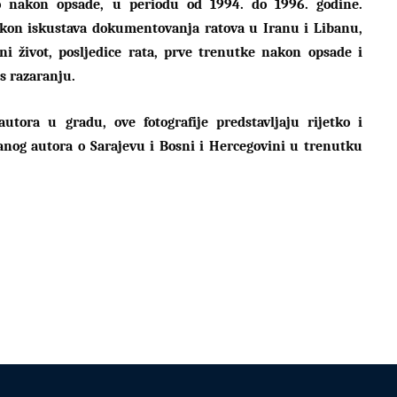
 nakon opsade, u periodu od 1994. do 1996. godine.
akon iskustava dokumentovanja ratova u Iranu i Libanu,
vni život, posljedice rata, prve trenutke nakon opsade i
os razaranju.
utora u gradu, ove fotografije predstavljaju rijetko i
anog autora o Sarajevu i Bosni i Hercegovini u trenutku