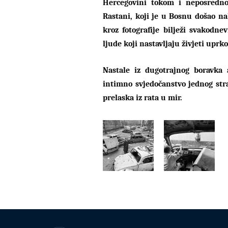
Hercegovini tokom i neposredno
Rastani, koji je u Bosnu došao n
kroz fotografije bilježi svakodne
ljude koji nastavljaju živjeti uprk
Nastale iz dugotrajnog boravka a
intimno svjedočanstvo jednog str
prelaska iz rata u mir.