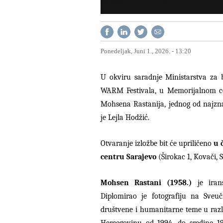
Ponedeljak, Juni 1., 2026. - 13:20
U okviru saradnje Ministarstva za 
WARM Festivala, u Memorijalnom cen
Mohsena Rastanija, jednog od najzna
je Lejla Hodžić.
Otvaranje izložbe bit će upriličeno
u 
centru Sarajevo
(Širokac 1, Kovači, 
Mohsen Rastani (1958.)
je ira
Diplomirao je fotografiju na Sveu
društvene i humanitarne teme u razli
Hercegovinu od 1994. do sredine 19