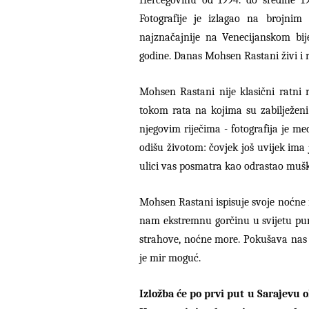
Fotografije je izlagao na brojni
najznačajnije na Venecijanskom bi
godine. Danas Mohsen Rastani živi i 
Mohsen Rastani nije klasični ratni r
tokom rata na kojima su zabilježeni b
njegovim riječima - fotografija je m
odišu životom: čovjek još uvijek ima 
ulici vas posmatra kao odrastao muška
Mohsen Rastani ispisuje svoje noćne 
nam ekstremnu gorčinu u svijetu pun
strahove, noćne more. Pokušava nas p
je mir moguć.
Izložba će po prvi put u Sarajevu o