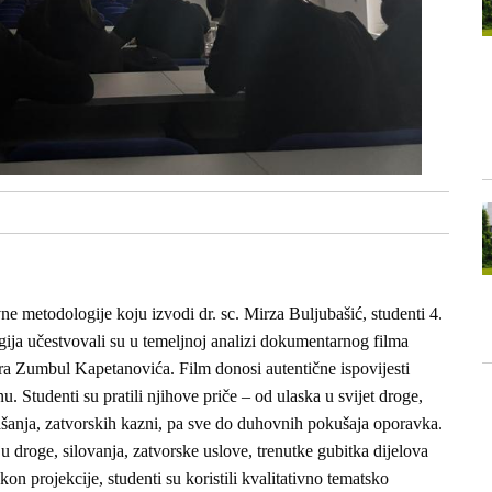
vne metodologije koju izvodi dr. sc. Mirza Buljubašić, studenti 4.
ija učestvovali su u temeljnoj analizi dokumentarnog filma
a Zumbul Kapetanovića. Film donosi autentične ispovijesti
. Studenti su pratili njihove priče – od ulaska u svijet droge,
ašanja, zatvorskih kazni, pa sve do duhovnih pokušaja oporavka.
 droge, silovanja, zatvorske uslove, trenutke gubitka dijelova
on projekcije, studenti su koristili kvalitativno tematsko