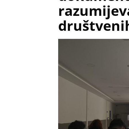
razumijeva
društvenih