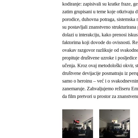
kodiranje: zapisivali su kratke fraze, g
zatim grupisani u teme koje otkrivaju du
porodice, duhovna potraga, sistemska n
su postavljali znanstveno strukturirana
dolazi u interakciju, kako prenosi iskus
faktorima koji dovode do ovisnosti. Rež
ovakav razgovor razlikuje od svakodnevn
propituje društvene uzroke i posljedice
učenja. Kroz ovaj metodološki okvir, st
društvene devijacije posmatraju iz persp
samo o heroinu – već i o svakodnevnim,
zanemaruje. Zahvaljujemo režiseru Em
da film pretvori u prostor za znanstvenu