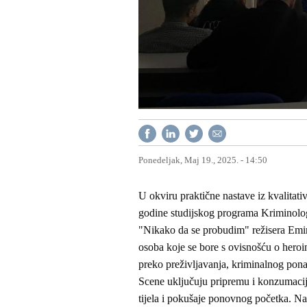
Ponedeljak, Maj 19., 2025. - 14:50
U okviru praktične nastave iz kvalitati
godine studijskog programa Kriminolog
"Nikako da se probudim" režisera Emir
osoba koje se bore s ovisnošću o heroinu
preko preživljavanja, kriminalnog pon
Scene uključuju pripremu i konzumaciju
tijela i pokušaje ponovnog početka. Nak