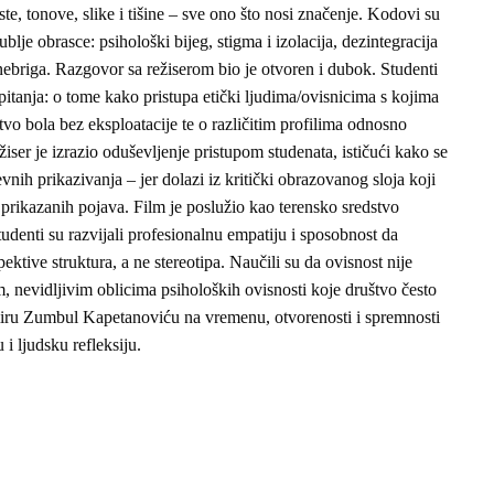
este, tonove, slike i tišine – sve ono što nosi značenje. Kodovi su
blje obrasce: psihološki bijeg, stigma i izolacija, dezintegracija
ebriga. Razgovor sa režiserom bio je otvoren i dubok. Studenti
 pitanja: o tome kako pristupa etički ljudima/ovisnicima s kojima
tvo bola bez eksploatacije te o različitim profilima odnosno
iser je izrazio oduševljenje pristupom studenata, ističući kako se
ih prikazivanja – jer dolazi iz kritički obrazovanog sloja koji
 prikazanih pojava. Film je poslužio kao terensko sredstvo
udenti su razvijali profesionalnu empatiju i sposobnost da
ektive struktura, a ne stereotipa. Naučili su da ovisnost nije
 nevidljivim oblicima psiholoških ovisnosti koje društvo često
iru Zumbul Kapetanoviću na vremenu, otvorenosti i spremnosti
 i ljudsku refleksiju.