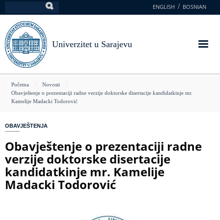
Skoči
ENGLISH
BOSNIAN
Pretraga
na
glavni
sadržaj
Univerzitet u Sarajevu
You
Početna
Novosti
Obavještenje o prezentaciji radne verzije doktorske disertacije kandidatkinje mr.
are
Kamelije Madacki Todorović
here
OBAVJEŠTENJA
Obavještenje o prezentaciji radne
verzije doktorske disertacije
kandidatkinje mr. Kamelije
Madacki Todorović