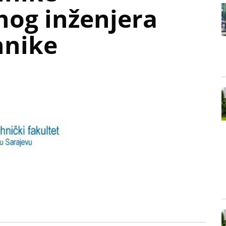
nog inženjera
hnike