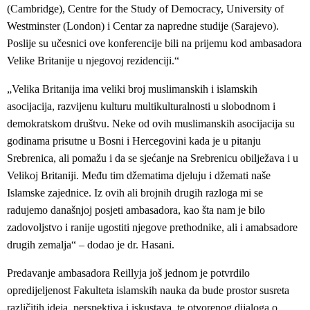
(Cambridge), Centre for the Study of Democracy, University of
Westminster (London) i Centar za napredne studije (Sarajevo).
Poslije su učesnici ove konferencije bili na prijemu kod ambasadora
Velike Britanije u njegovoj rezidenciji.“
„Velika Britanija ima veliki broj muslimanskih i islamskih
asocijacija, razvijenu kulturu multikulturalnosti u slobodnom i
demokratskom društvu. Neke od ovih muslimanskih asocijacija su
godinama prisutne u Bosni i Hercegovini kada je u pitanju
Srebrenica, ali pomažu i da se sjećanje na Srebrenicu obilježava i u
Velikoj Britaniji. Među tim džematima djeluju i džemati naše
Islamske zajednice. Iz ovih ali brojnih drugih razloga mi se
radujemo današnjoj posjeti ambasadora, kao šta nam je bilo
zadovoljstvo i ranije ugostiti njegove prethodnike, ali i amabsadore
drugih zemalja“ – dodao je dr. Hasani.
Predavanje ambasadora Reillyja još jednom je potvrdilo
opredijeljenost Fakulteta islamskih nauka da bude prostor susreta
različitih ideja, perspektiva i iskustava, te otvorenog dijaloga o