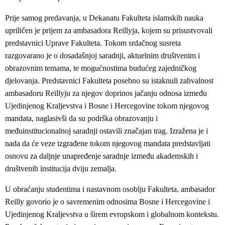
Prije samog predavanja, u Dekanatu Fakulteta islamskih nauka
upriličen je prijem za ambasadora Reillyja, kojem su prisustvovali
predstavnici Uprave Fakulteta. Tokom srdačnog susreta
razgovarano je o dosadašnjoj saradnji, aktuelnim društvenim i
obrazovnim temama, te mogućnostima budućeg zajedničkog
djelovanja. Predstavnici Fakulteta posebno su istaknuli zahvalnost
ambasadoru Reillyju za njegov doprinos jačanju odnosa između
Ujedinjenog Kraljevstva i Bosne i Hercegovine tokom njegovog
mandata, naglasivši da su podrška obrazovanju i
međuinstitucionalnoj saradnji ostavili značajan trag. Izražena je i
nada da će veze izgrađene tokom njegovog mandata predstavljati
osnovu za daljnje unapređenje saradnje između akademskih i
društvenih institucija dviju zemalja.
U obraćanju studentima i nastavnom osoblju Fakulteta, ambasador
Reilly govorio je o savremenim odnosima Bosne i Hercegovine i
Ujedinjenog Kraljevstva u širem evropskom i globalnom kontekstu.