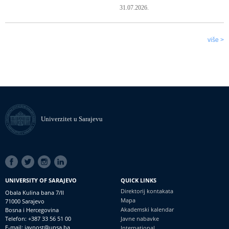
31.07.2026.
više >
Univerzitet u Sarajevu
SOCIAL
LINKS
UNIVERSITY OF SARAJEVO
QUICK LINKS
Direktorij kontakata
Obala Kulina bana 7/II
Mapa
71000 Sarajevo
Akademski kalendar
Bosna i Hercegovina
Telefon: +387 33 56 51 00
Javne nabavke
E-mail: javnost@unsa.ba
International