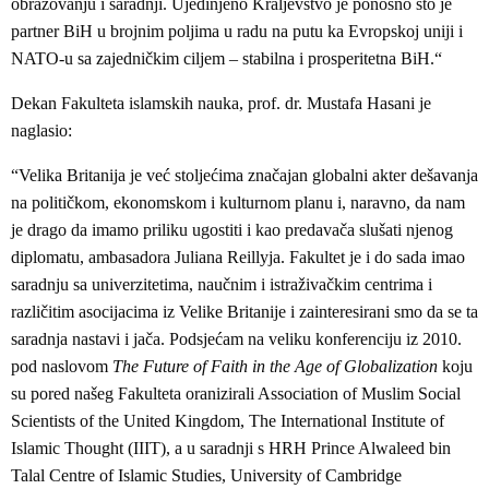
obrazovanju i saradnji. Ujedinjeno Kraljevstvo je ponosno što je
partner BiH u brojnim poljima u radu na putu ka Evropskoj uniji i
NATO-u sa zajedničkim ciljem – stabilna i prosperitetna BiH.“
Dekan Fakulteta islamskih nauka, prof. dr. Mustafa Hasani je
naglasio:
“Velika Britanija je već stoljećima značajan globalni akter dešavanja
na političkom, ekonomskom i kulturnom planu i, naravno, da nam
je drago da imamo priliku ugostiti i kao predavača slušati njenog
diplomatu, ambasadora Juliana Reillyja. Fakultet je i do sada imao
saradnju sa univerzitetima, naučnim i istraživačkim centrima i
različitim asocijacima iz Velike Britanije i zainteresirani smo da se ta
saradnja nastavi i jača. Podsjećam na veliku konferenciju iz 2010.
pod naslovom
The Future of Faith in the Age of Globalization
koju
su pored našeg Fakulteta oranizirali Association of Muslim Social
Scientists of the United Kingdom, The International Institute of
Islamic Thought (IIIT), a u saradnji s HRH Prince Alwaleed bin
Talal Centre of Islamic Studies, University of Cambridge