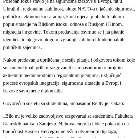
Poseban fokus stavio je na sigurnosne izazove u Evropi, rat u
Ukrajini i regionalnu stabilnost, ulogu NATO-a u jačanju sigurnosti,
političku i ekonomsku saradnju, kao i utjecaj globalnih faktora
poput situacije na Bliskom istoku, odnosa s Rusijom i Kinom,
migracija i trgovine. Tokom predavanja osvrnuo se i na pitanje
identiteta te njegovu ulogu u izgradnji stabilnih i funkcionalnih
političkih zajednica.
Nakon predavanja upriličena je sesija pitanja i odgovora tokom koje
su studenti imali priliku razgovarati s ambasadorom o brojnim
aktuelnim međunarodnim i regionalnim pitanjima, uključujući
procese evropskih integracija, sigurnosnu situaciju u Evropi i
izazove savremene diplomatije.
Govoreći o susretu sa studentima, ambasador Reilly je istakao:
„Bilo mi je veliko zadovoljstvo razgovarati sa studentima Fakulteta
islamskih nauka u Sarajevu. Njihova energija i ideje pokazuju da
budućnost Bosne i Hercegovine leži u otvorenom dijalogu,