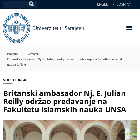
Skoči
ENGLISH
BOSNIAN
Pretraga
na
glavni
sadržaj
Univerzitet u Sarajevu
You
Početna
Novosti
Britanski ambasador Nj. E. Julian Reilly održao predavanje na Fakultetu islamskih
are
nauka UNSA
here
VIJESTI UNSA
Britanski ambasador Nj. E. Julian
Reilly održao predavanje na
Fakultetu islamskih nauka UNSA