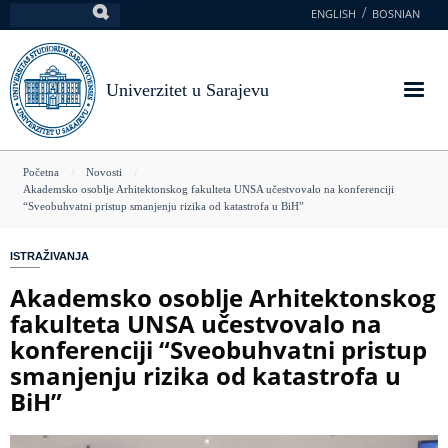
Skoči
ENGLISH
BOSNIAN
Pretraga
na
glavni
sadržaj
Univerzitet u Sarajevu
You
Početna
Novosti
Akademsko osoblje Arhitektonskog fakulteta UNSA učestvovalo na konferenciji
are
“Sveobuhvatni pristup smanjenju rizika od katastrofa u BiH”
here
ISTRAŽIVANJA
Akademsko osoblje Arhitektonskog
fakulteta UNSA učestvovalo na
konferenciji “Sveobuhvatni pristup
smanjenju rizika od katastrofa u
BiH”