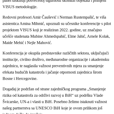
panel diskusiji posvećenoj sigurnosti školskih objekata i primjeni
VISUS metodologije.
Redovni profesori Amir Čaušević i Nerman Rustempašić, te viša
asistentica Amina Mihmić, upoznali su učesnike konferencije s pilot
projektom VISUS koji je realiziran 2022. godine, uz značajno
učešće studenata Mubine Ahmedspahić, Elme Jahić, Arnele Kolak,
Maide Mehić i Nejle Mahović.
Konferencija je okupila predstavnike različitih sektora, uključujući
institucije, civilno društvo, međunarodne organizacije i akademsku
zajednicu, te naglasila važnost preventivnih mjera za smanjenje
efekata budućih katastrofa i jačanje otpornosti zajednica širom
Bosne i Hercegovine.
Događaj je podržan od strane zajedničkog programa „Smanjenje
rizika od katastrofa za održivi razvoj u BiH“ uz podršku Vlade
Švicarske, UN-a i vlasti u BiH. Posebno želimo istaknuti važnost
našeg partnerstva sa UNESCO BiH koje je ovom prilikom još