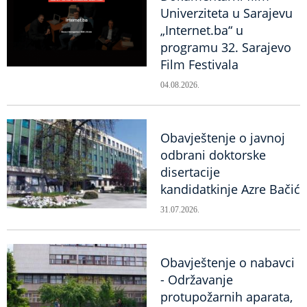
Univerziteta u Sarajevu
„Internet.ba“ u
programu 32. Sarajevo
Film Festivala
04.08.2026.
Obavještenje o javnoj
odbrani doktorske
disertacije
kandidatkinje Azre Bačić
31.07.2026.
Obavještenje o nabavci
- Održavanje
protupožarnih aparata,