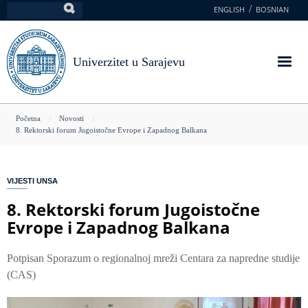
Skoči
ENGLISH
BOSNIAN
Pretraga
na
glavni
sadržaj
Univerzitet u Sarajevu
You
Početna
Novosti
8. Rektorski forum Jugoistočne Evrope i Zapadnog Balkana
are
here
VIJESTI UNSA
8. Rektorski forum Jugoistočne
Evrope i Zapadnog Balkana
Potpisan Sporazum o regionalnoj mreži Centara za napredne studije
(CAS)