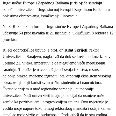
Jugoistočne Evrope i Zapadnog Balkana je da ojača saradnju
između univerziteta u Jugoistočnoj Evropi i Zapadnom Balkanu u
oblastima obrazovanja, istraživanja i inovacija.
Na 8. Rektorskom forumu Jugoistočne Evrope i Zapadnog Balkana
učestvuje 54 predstavnika iz 21 institucije, uključujući 8 rektora i 12
prorektora.
Riječi dobrodošlice uputio je prof. dr.
Rifat Škrijelj
, rektor
Univerziteta u Sarajevu, naglasivši da dok se krećemo kroz izazove
i prilike 21. vijeka, imperativ je da njegujemo veću međusobnu
saradnju. Također je naveo: „Dijeleći svoja iskustva, resurse i
najbolje prakse, možemo izgraditi jači, otporniji ekosistem visokog
obrazovanja koji koristi svim našim studentima i naučnicima.
Čvrsto vjerujem u moć regionalne saradnje i autonomije
univerziteta. Naši univerziteti imaju potencijal da usmjere naše
zemlje ka pozitivnijem i progresivnijem smjeru. Ovo uvjerenje je
vodilo moje napore tokom mog rektorskog mandata i ostaje kamen
temeljac moje vizije za budućnost“. Podsjetivši da je ova godina