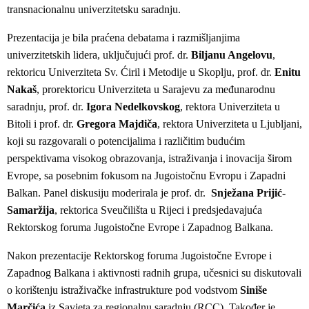
transnacionalnu univerzitetsku saradnju.
Prezentacija je bila praćena debatama i razmišljanjima
univerzitetskih lidera, uključujući prof. dr.
Biljanu Angelovu
,
rektoricu Univerziteta Sv. Ćiril i Metodije u Skoplju, prof. dr.
Enitu
Nakaš
, prorektoricu Univerziteta u Sarajevu za međunarodnu
saradnju, prof. dr.
Igora Nedelkovskog
, rektora Univerziteta u
Bitoli i prof. dr.
Gregora Majdiča
, rektora Univerziteta u Ljubljani,
koji su razgovarali o potencijalima i različitim budućim
perspektivama visokog obrazovanja, istraživanja i inovacija širom
Evrope, sa posebnim fokusom na Jugoistočnu Evropu i Zapadni
Balkan. Panel diskusiju moderirala je prof. dr.
Snježana Prijić-
Samaržija
, rektorica Sveučilišta u Rijeci i predsjedavajuća
Rektorskog foruma Jugoistočne Evrope i Zapadnog Balkana.
Nakon prezentacije Rektorskog foruma Jugoistočne Evrope i
Zapadnog Balkana i aktivnosti radnih grupa, učesnici su diskutovali
o korištenju istraživačke infrastrukture pod vodstvom
Siniše
Marčića
iz Savjeta za regionalnu saradnju (RCC). Također je