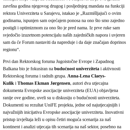
završna godina njegovog drugog i posljednjeg mandata na funkciji
rektora Univerziteta u Sarajevu, istakao je „Razmišljajući o ovim
godinama, ispunjen sam osjećajem ponosa na ono što smo zajedno
postigli i optimizmom za ono što je pred nama. Iz prve ruke sam
svjedočio izuzetnom potencijalu naših zajedničkih napora i uvjeren
sam da će Forum nastaviti da napreduje i da daje značajan doprinos
regionu“.
Prvi dan Rektorskog foruma Jugoistočne Evrope i Zapadnog
Balkana bio je fokusiran na
budućnost univerziteta
i aktivnosti
Rektorskog foruma i radnih grupa.
Anna-Lena Claeys-
Kulik
i
Thomas Ekman Jørgensen
, autori dva utjecajna
dokumenta Evropske asocijacije univerziteta (EUA) objavljena
ranije ove godine, uveli su u diskusiju o budućnosti univerziteta.
Dokumenti su rezultat UniFE projekta, jedne od najutjecajnijih i
najvažnijih inicijativa Evropske asocijacije univerziteta. Inovativni
pristup izvještaja leži u opisu četiri moguća scenarija za naš
kontinent i analizi utjecaja tih scenarija na naš sektor, posebno na