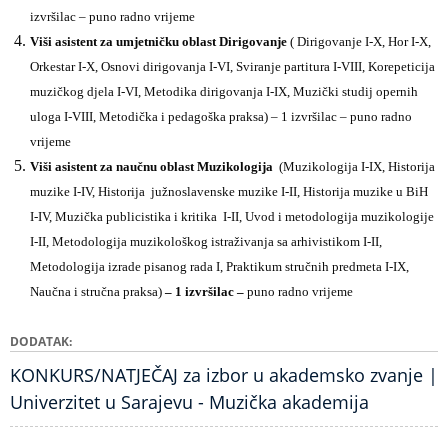
izvršilac – puno radno vrijeme
Viši asistent za umjetničku oblast Dirigovanje
( Dirigovanje I-X, Hor I-X,
Orkestar I-X, Osnovi dirigovanja I-VI, Sviranje partitura I-VIII, Korepeticija
muzičkog djela I-VI, Metodika dirigovanja I-IX, Muzički studij opernih
uloga I-VIII, Metodička i pedagoška praksa) – 1 izvršilac – puno radno
vrijeme
Viši asistent za naučnu oblast Muzikologija
(Muzikologija I-IX, Historija
muzike I-IV, Historija južnoslavenske muzike I-II, Historija muzike u BiH
I-IV, Muzička publicistika i kritika I-II, Uvod i metodologija muzikologije
I-II, Metodologija muzikološkog istraživanja sa arhivistikom I-II,
Metodologija izrade pisanog rada I, Praktikum stručnih predmeta I-IX,
Naučna i stručna praksa)
– 1 izvršilac –
puno radno vrijeme
DODATAK
KONKURS/NATJEČAJ za izbor u akademsko zvanje |
Univerzitet u Sarajevu - Muzička akademija