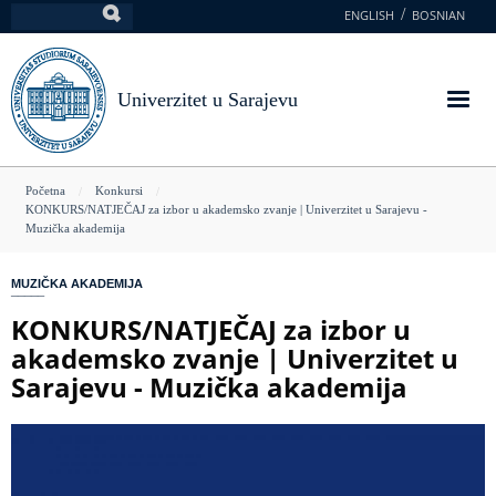
Skoči
ENGLISH
BOSNIAN
Pretraga
na
glavni
sadržaj
Univerzitet u Sarajevu
You
Početna
Konkursi
KONKURS/NATJEČAJ za izbor u akademsko zvanje | Univerzitet u Sarajevu -
are
Muzička akademija
here
MUZIČKA AKADEMIJA
KONKURS/NATJEČAJ za izbor u
akademsko zvanje | Univerzitet u
Sarajevu - Muzička akademija