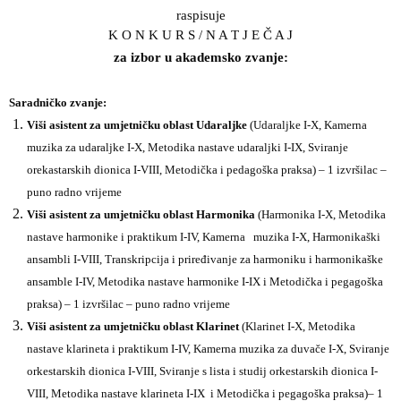
raspisuje
K O N K U R S / N A T J E Č A J
za izbor u akademsko zvanje:
Saradničko zvanje:
Viši asistent za umjetničku oblast Udaraljke
(Udaraljke I-X, Kamerna
muzika za udaraljke I-X, Metodika nastave udaraljki I-IX, Sviranje
orekastarskih dionica I-VIII, Metodička i pedagoška praksa) – 1 izvršilac –
puno radno vrijeme
Viši asistent za umjetničku oblast Harmonika
(Harmonika I-X, Metodika
nastave harmonike i praktikum I-IV, Kamerna muzika I-X, Harmonikaški
ansambli I-VIII, Transkripcija i priređivanje za harmoniku i harmonikaške
ansamble I-IV, Metodika nastave harmonike I-IX i Metodička i pegagoška
praksa) – 1 izvršilac – puno radno vrijeme
Viši asistent za umjetničku oblast Klarinet
(Klarinet I-X, Metodika
nastave klarineta i praktikum I-IV, Kamerna muzika za duvače I-X, Sviranje
orkestarskih dionica I-VIII, Sviranje s lista i studij orkestarskih dionica I-
VIII, Metodika nastave klarineta I-IX i Metodička i pegagoška praksa)
– 1