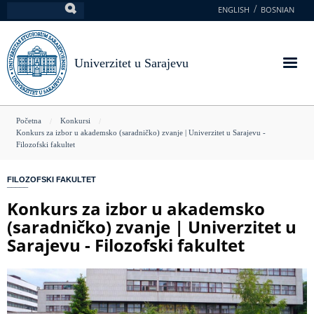
Skoči
ENGLISH
BOSNIAN
Pretraga
na
glavni
sadržaj
Univerzitet u Sarajevu
You
Početna
Konkursi
Konkurs za izbor u akademsko (saradničko) zvanje | Univerzitet u Sarajevu -
are
Filozofski fakultet
here
FILOZOFSKI FAKULTET
Konkurs za izbor u akademsko
(saradničko) zvanje | Univerzitet u
Sarajevu - Filozofski fakultet