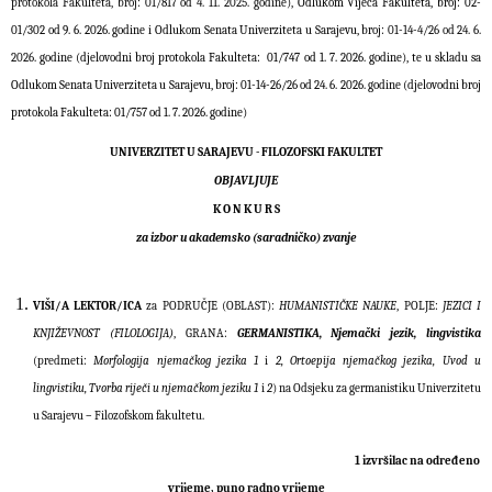
protokola Fakulteta, broj: 01/817 od 4. 11. 2025. godine)
,
Odlukom Vijeća Fakulteta, broj: 02-
01/302 od 9. 6. 2026. godine i Odlukom Senata Univerziteta u Sarajevu, broj:
01-14-4/26 od 24. 6.
2026
. godine (djelovodni broj protokola Fakulteta: 01/747 od 1. 7. 2026. godine), te u skladu sa
Odlukom Senata Univerziteta u Sarajevu, broj: 01-14-26/26 od 24. 6. 2026. godine (djelovodni broj
protokola Fakulteta: 01/757 od 1. 7. 2026. godine)
UNIVERZITET U SARAJEVU - FILOZOFSKI FAKULTET
OBJAVLJUJE
K O N K U R S
za izbor u akademsko (saradničko) zvanje
VIŠI/A LEKTOR/ICA
za PODRUČJE (OBLAST):
HUMANISTIČKE NAUKE
, POLJE:
JEZICI I
KNJIŽEVNOST (FILOLOGIJA)
, GRANA:
GERMANISTIKA, Njemački jezik, lingvistika
(predmeti:
Morfologija njemačkog jezika 1
i
2, Ortoepija njemačkog jezika, Uvod u
lingvistiku, Tvorba riječi u njemačkom jeziku 1
i
2
) na Odsjeku za germanistiku Univerzitetu
u Sarajevu – Filozofskom fakultetu.
1 izvršilac na određeno
vrijeme, puno radno vrijeme