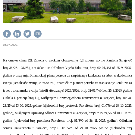
03.07.2026.
Na osnovu člana 121.
Zakona o visokom obrazovanju (
„
Službene novine Kantona Sarajevo
“,
broj
:
36
/
22. i 28/25.),
a u skladu sa
Odlukom Vijeća Fakulteta, broj: 02-01/443 od 25. 9. 2025.
godine o usvajanju Dinamičkog plana potreba za raspisivanje konkursa za izbor u akademska
zvanja (isto ili više zvanje) 2025/2026., Dinamičkim planom potreba za raspisivanje konkursa za
izbor u akademska zvanja (isto ili više zvanje) 2025/2026., broj: 02-01/443-1 od 25. 9. 2025. godine
(Tabela 1. pozicija broj 13.), Mišljenjem Upravnog odbora Univerziteta u Sarajevu, broj: 02-28-
23/25 od 13. 10. 2025. godine (djelovodni broj protokola Fakulteta, broj: 01/776 od 28. 10. 2025.
godine), Mišljenjem Upravnog odbora Univerziteta u Sarajevu, broj: 02-29-24/25 od 10. 11. 2025.
godine (djelovodni broj protokola Fakulteta, broj: 01/890 od 26. 11. 2025. godine), Odlukom
Senata Univerziteta u Sarajevu, broj: 01-12-65/25 od 29. 10. 2025. godine (djelovodni broj