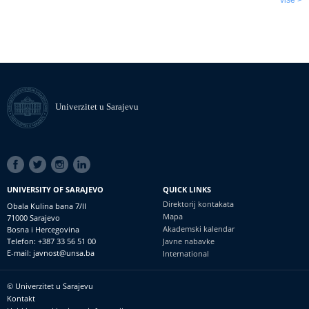
Univerzitet u Sarajevu
SOCIAL
LINKS
UNIVERSITY OF SARAJEVO
QUICK LINKS
Direktorij kontakata
Obala Kulina bana 7/II
Mapa
71000 Sarajevo
Akademski kalendar
Bosna i Hercegovina
Telefon: +387 33 56 51 00
Javne nabavke
E-mail: javnost@unsa.ba
International
© Univerzitet u Sarajevu
Footer
Kontakt