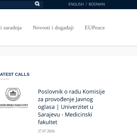
ENGLISH
BOSNIAN
retraga
Umjetnost, kultura i sport
Plan javnih nabavki
E-Prijava za ispite
oja UNSA
SAVRŠAVANJA
Izdavačka djelatnost
Osnovni elementi ugovora
Pristup informacijama
 i saradnja
Novosti i događaji
EUPeace
NSA
Publikacije
Javne nabavke organizacionih jedinica
 ravnopravnost UNSA
ismenost
Časopis Pregled
TRAIN
 ravnopravnost UNSA
ivotnog učenja
a na UNSA
ATEST CALLS
ernice
ditacija
Poslovnik o radu Komisije
za provođenje Javnog
oglasa | Univerzitet u
Sarajevu - Medicinski
fakultet
27.07.2026.