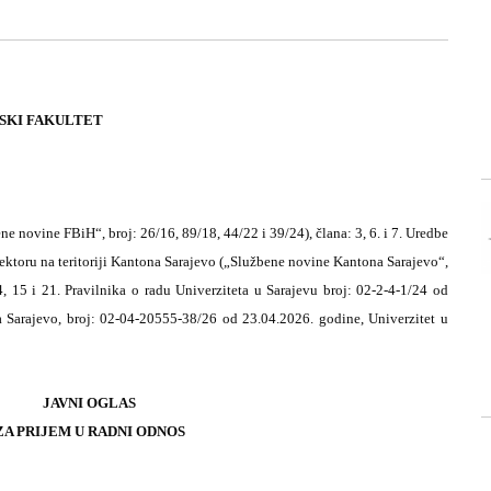
NSKI FAKULTET
 novine FBiH“, broj: 26/16, 89/18, 44/22 i 39/24), člana: 3, 6. i 7. Uredbe
ektoru na teritoriji Kantona Sarajevo („Službene novine Kantona Sarajevo“,
4, 15 i 21. Pravilnika o radu Univerziteta u Sarajevu broj: 02-2-4-1/24 od
Sarajevo, broj: 02-04-20555-38/26 od 23.04.2026. godine, Univerzitet u
JAVNI OGLAS
ZA PRIJEM U RADNI ODNOS