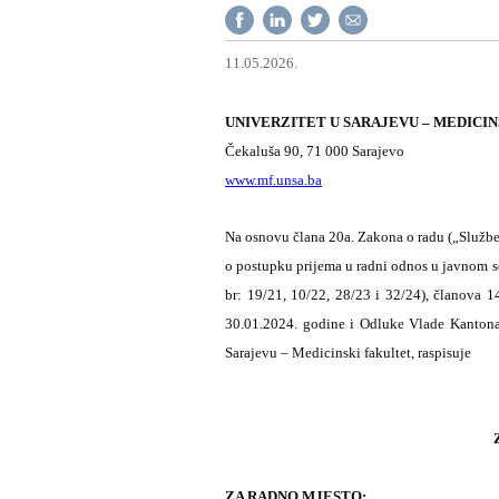
11.05.2026.
UNIVERZITET U SARAJEVU – MEDICI
Čekaluša 90, 71 000 Sarajevo
www.mf.unsa.ba
Na osnovu člana 20a. Zakona o radu („Službene
o postupku prijema u radni odnos u javnom s
br: 19/21, 10/22, 28/23 i 32/24), članova 1
30.01.2024. godine i Odluke Vlade Kantona 
Sarajevu – Medicinski fakultet, raspisuje
ZA RADNO MJESTO: