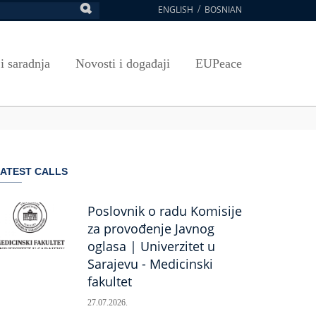
ENGLISH
BOSNIAN
retraga
Umjetnost, kultura i sport
Plan javnih nabavki
E-Prijava za ispite
oja UNSA
SAVRŠAVANJA
Izdavačka djelatnost
Osnovni elementi ugovora
Pristup informacijama
 i saradnja
Novosti i događaji
EUPeace
NSA
Publikacije
Javne nabavke organizacionih jedinica
 ravnopravnost UNSA
ismenost
Časopis Pregled
TRAIN
 ravnopravnost UNSA
ivotnog učenja
a na UNSA
ATEST CALLS
ernice
ditacija
Poslovnik o radu Komisije
za provođenje Javnog
oglasa | Univerzitet u
Sarajevu - Medicinski
fakultet
27.07.2026.