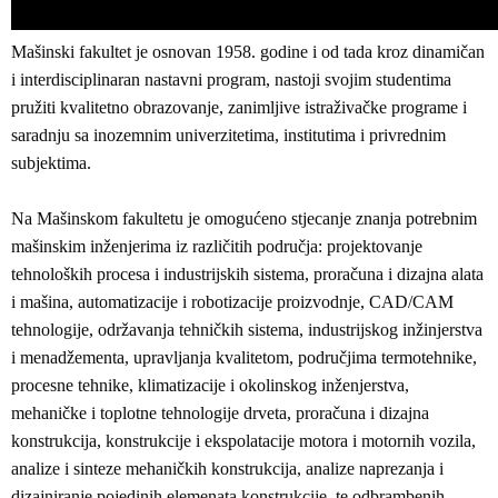
Mašinski fakultet je osnovan 1958. godine i od tada kroz dinamičan
i interdisciplinaran nastavni program, nastoji svojim studentima
pružiti kvalitetno obrazovanje, zanimljive istraživačke programe i
saradnju sa inozemnim univerzitetima, institutima i privrednim
subjektima.
Na Mašinskom fakultetu je omogućeno stjecanje znanja potrebnim
mašinskim inženjerima iz različitih područja: projektovanje
tehnoloških procesa i industrijskih sistema, proračuna i dizajna alata
i mašina, automatizacije i robotizacije proizvodnje, CAD/CAM
tehnologije, održavanja tehničkih sistema, industrijskog inžinjerstva
i menadžementa, upravljanja kvalitetom, područjima termotehnike,
procesne tehnike, klimatizacije i okolinskog inženjerstva,
mehaničke i toplotne tehnologije drveta, proračuna i dizajna
konstrukcija, konstrukcije i ekspolatacije motora i motornih vozila,
analize i sinteze mehaničkih konstrukcija, analize naprezanja i
dizajniranje pojedinih elemenata konstrukcije, te odbrambenih