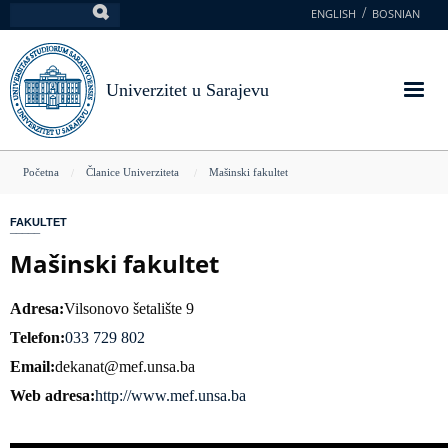
Skoči
ENGLISH
BOSNIAN
Pretraga
na
glavni
sadržaj
Univerzitet u Sarajevu
You
Početna
Članice Univerziteta
Mašinski fakultet
are
FAKULTET
here
Mašinski fakultet
Adresa
Vilsonovo šetalište 9
Telefon
033 729 802
Email
dekanat@mef.unsa.ba
Web adresa
http://www.mef.unsa.ba