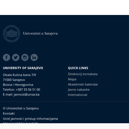
Univerzitet u Sarajevu
SOCIAL
LINKS
UNIVERSITY OF SARAJEVO
QUICK LINKS
Direktorij kontakata
Obala Kulina bana 7/II
Mapa
71000 Sarajevo
Akademski kalendar
Bosna i Hercegovina
Telefon: +387 33 56 51 00
Javne nabavke
E-mail: javnost@unsa.ba
International
© Univerzitet u Sarajevu
Footer
Kontakt
meni
Uvid javnosti i pristup informacijama
PRIJAVI NEPRAVILNOSTI
RSS