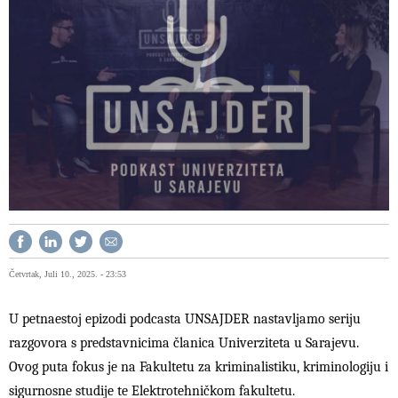
Četvrtak, Juli 10., 2025. - 23:53
U petnaestoj epizodi podcasta UNSAJDER nastavljamo seriju
razgovora s predstavnicima članica Univerziteta u Sarajevu.
Ovog puta fokus je na Fakultetu za kriminalistiku, kriminologiju i
sigurnosne studije te Elektrotehničkom fakultetu.