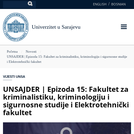
Skoči
ENGLISH
BOSNIAN
Pretraga
na
glavni
sadržaj
Univerzitet u Sarajevu
You
Početna
Novosti
UNSAJDER | Epizoda 15: Fakultet za kriminalistiku, kriminologiju i sigurnosne studije
are
i Elektrotehnički fakultet
here
VIJESTI UNSA
UNSAJDER | Epizoda 15: Fakultet za
kriminalistiku, kriminologiju i
sigurnosne studije i Elektrotehnički
fakultet