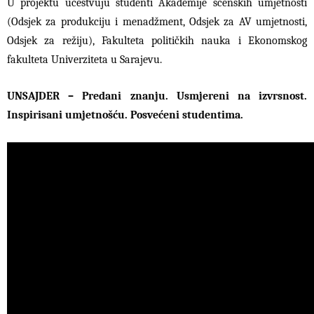
U projektu učestvuju studenti Akademije scenskih umjetnosti
(Odsjek za produkciju i menadžment, Odsjek za AV umjetnosti,
Odsjek za režiju), Fakulteta političkih nauka i Ekonomskog
fakulteta Univerziteta u Sarajevu.
UNSAJDER – Predani znanju. Usmjereni na izvrsnost.
Inspirisani umjetnošću. Posvećeni studentima.