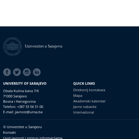
Univerzitet u Sarajevu
SOCIAL
LINKS
UNIVERSITY OF SARAJEVO
QUICK LINKS
Direktorij kontakata
Obala Kulina bana 7/II
Mapa
71000 Sarajevo
Akademski kalendar
Bosna i Hercegovina
Telefon: +387 33 56 51 00
Javne nabavke
E-mail: javnost@unsa.ba
International
© Univerzitet u Sarajevu
Footer
Kontakt
meni
Uvid javnosti i pristup informacijama