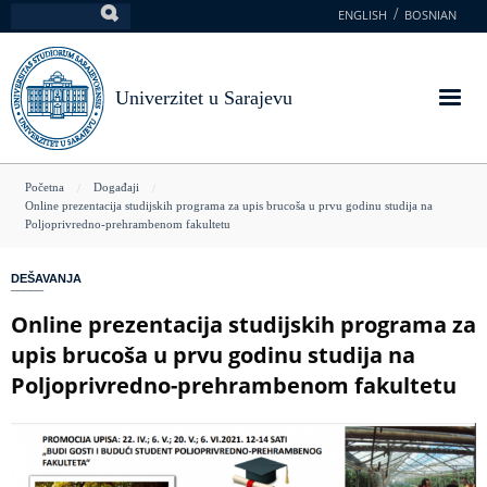
Skoči
ENGLISH
BOSNIAN
Pretraga
na
glavni
sadržaj
Univerzitet u Sarajevu
You
Početna
Događaji
Online prezentacija studijskih programa za upis brucoša u prvu godinu studija na
are
Poljoprivredno-prehrambenom fakultetu
here
DEŠAVANJA
Online prezentacija studijskih programa za
upis brucoša u prvu godinu studija na
Poljoprivredno-prehrambenom fakultetu