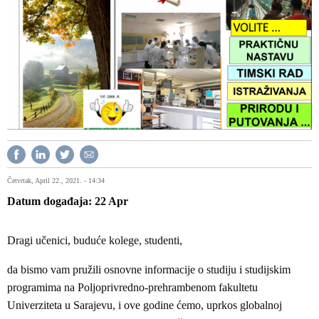
Četvrtak, April 22., 2021. - 14:34
Datum događaja
22
Apr
Dragi učenici, buduće kolege, studenti,
da bismo vam pružili osnovne informacije o studiju i studijskim
programima na Poljoprivredno-prehrambenom fakultetu
Univerziteta u Sarajevu, i ove godine ćemo, uprkos globalnoj