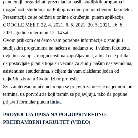
pandemiji, organizirati prezentaciju naših studijskih programa i
mogućnosti studiranja na Poljoprivredno-prehrambenom fakultetu.
Prezentacija će se održati u online okruženju, putem aplikacije
GOOGLE MEET, 22. 4. 2021, 6. 5. 2021, 20. 5. 2021. i 6. 6.
2021. godine u terminu 12–14 sati.
Ovom prilikom dat ćemo vam potrebne informacije o studiju i
studijskim programima na našem a, nadamo se, i vašem fakultetu,
uvjetima za upis, mogućnostima zapošljavanja, a imat ćete priliku
da postavljate pitanja koja su vezana za studij našim nastavnicima,
asistentima i studentima, s ciljem da vam olakšamo jedan od
najtežih izbora u životu, izbor profesije.
Svi zainteresirani učenici mogu se prijaviti za učešće na jednom od
termina, uz potvrdu za koji termin se prijavljuju, tako da popune
prijavni formular putem
linka
.
PROMOCIJA UPISA NA POLJOPRIVREDNO-
PREHRAMBENI FAKULTET (VIDEO)