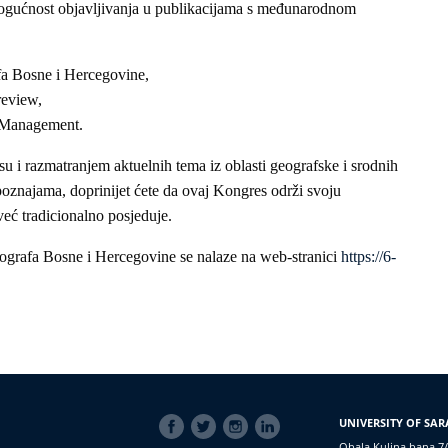
mogućnost objavljivanja u publikacijama s međunarodnom
fa Bosne i Hercegovine,
review,
y Management.
i razmatranjem aktuelnih tema iz oblasti geografske i srodnih
oznajama, doprinijet ćete da ovaj Kongres održi svoju
već tradicionalno posjeduje.
eografa Bosne i Hercegovine se nalaze na web-stranici
https://6-
SOCIAL
UNIVERSITY OF SAR
LINKS
Obala Kulina bana 7/