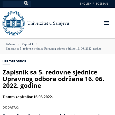
Skoči
ENGLISH
BOSNIAN
Pretraga
na
glavni
sadržaj
Univerzitet u Sarajevu
You
Početna
Zapisnici
Zapisnik sa 5. redovne sjednice Upravnog odbora održane 16. 06. 2022. godine
are
here
UPRAVNI ODBOR
Zapisnik sa 5. redovne sjednice
Upravnog odbora održane 16. 06.
2022. godine
Datum zapisnika
16.06.2022.
DODATAK