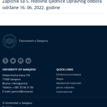
Zapisnik sa 5. redovne sjednice Upravnog odbora
održane 16. 06. 2022. godine
Univerzitet u Sarajevu
SOCIAL
LINKS
UNIVERSITY OF SARAJEVO
QUICK LINKS
Direktorij kontakata
Obala Kulina bana 7/II
Mapa
71000 Sarajevo
Akademski kalendar
Bosna i Hercegovina
Telefon: +387 33 56 51 00
Javne nabavke
E-mail: javnost@unsa.ba
International
© Univerzitet u Sarajevu
Footer