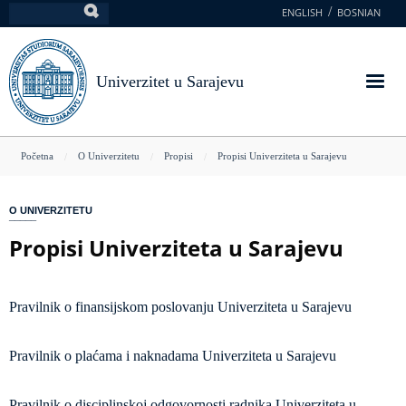
Skoči
ENGLISH
BOSNIAN
Pretraga
na
glavni
sadržaj
Univerzitet u Sarajevu
You
Početna
O Univerzitetu
Propisi
Propisi Univerziteta u Sarajevu
are
here
O UNIVERZITETU
Propisi Univerziteta u Sarajevu
Pravilnik o finansijskom poslovanju Univerziteta u Sarajevu
Pravilnik o plaćama i naknadama Univerziteta u Sarajevu
Pravilnik o disciplinskoj odgovornosti radnika Univerziteta u