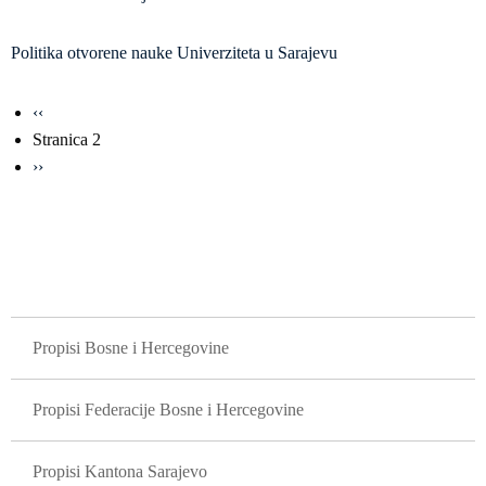
Politika otvorene nauke Univerziteta u Sarajevu
Obilježavanje
Prethodna
‹‹
strana
stranica
Stranica 2
Sljedeća
››
stranica
GLAVNA NAVIGACIJA
Propisi Bosne i Hercegovine
Propisi Federacije Bosne i Hercegovine
Propisi Kantona Sarajevo