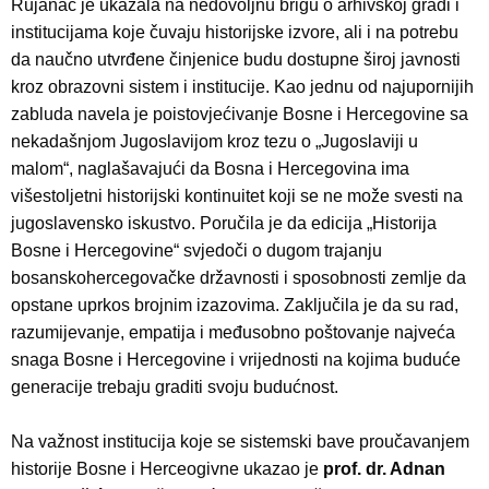
Rujanac je ukazala na nedovoljnu brigu o arhivskoj građi i
institucijama koje čuvaju historijske izvore, ali i na potrebu
da naučno utvrđene činjenice budu dostupne široj javnosti
kroz obrazovni sistem i institucije. Kao jednu od najupornijih
zabluda navela je poistovjećivanje Bosne i Hercegovine sa
nekadašnjom Jugoslavijom kroz tezu o „Jugoslaviji u
malom“, naglašavajući da Bosna i Hercegovina ima
višestoljetni historijski kontinuitet koji se ne može svesti na
jugoslavensko iskustvo. Poručila je da edicija „Historija
Bosne i Hercegovine“ svjedoči o dugom trajanju
bosanskohercegovačke državnosti i sposobnosti zemlje da
opstane uprkos brojnim izazovima. Zaključila je da su rad,
razumijevanje, empatija i međusobno poštovanje najveća
snaga Bosne i Hercegovine i vrijednosti na kojima buduće
generacije trebaju graditi svoju budućnost.
Na važnost institucija koje se sistemski bave proučavanjem
historije Bosne i Herceogivne ukazao je
prof. dr. Adnan