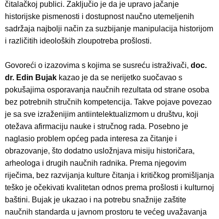
čitalačkoj publici. Zaključio je da je upravo jačanje
historijske pismenosti i dostupnost naučno utemeljenih
sadržaja najbolji način za suzbijanje manipulacija historijom
i različitih ideoloških zloupotreba prošlosti.
Govoreći o izazovima s kojima se susreću istraživači,
doc.
dr. Edin Bujak
kazao je da se nerijetko suočavao s
pokušajima osporavanja naučnih rezultata od strane osoba
bez potrebnih stručnih kompetencija. Takve pojave povezao
je sa sve izraženijim antiintelektualizmom u društvu, koji
otežava afirmaciju nauke i stručnog rada. Posebno je
naglasio problem općeg pada interesa za čitanje i
obrazovanje, što dodatno usložnjava misiju historičara,
arheologa i drugih naučnih radnika. Prema njegovim
riječima, bez razvijanja kulture čitanja i kritičkog promišljanja
teško je očekivati kvalitetan odnos prema prošlosti i kulturnoj
baštini. Bujak je ukazao i na potrebu snažnije zaštite
naučnih standarda u javnom prostoru te većeg uvažavanja