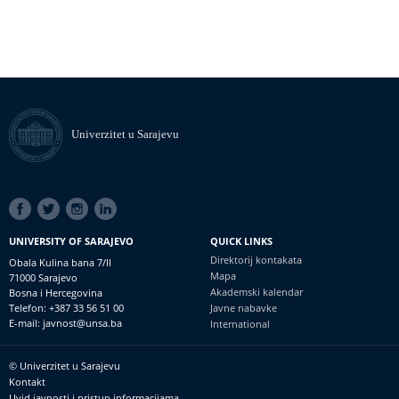
Univerzitet u Sarajevu
SOCIAL
LINKS
UNIVERSITY OF SARAJEVO
QUICK LINKS
Direktorij kontakata
Obala Kulina bana 7/II
Mapa
71000 Sarajevo
Akademski kalendar
Bosna i Hercegovina
Telefon: +387 33 56 51 00
Javne nabavke
E-mail: javnost@unsa.ba
International
© Univerzitet u Sarajevu
Footer
Kontakt
meni
Uvid javnosti i pristup informacijama