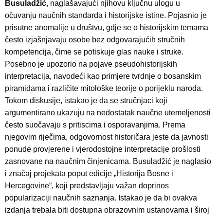
Busuladžić
, naglašavajući njihovu ključnu ulogu u
očuvanju naučnih standarda i historijske istine. Pojasnio je
prisutne anomalije u društvu, gdje se o historijskim temama
često izjašnjavaju osobe bez odgovarajućih stručnih
kompetencija, čime se potiskuje glas nauke i struke.
Posebno je upozorio na pojave pseudohistorijskih
interpretacija, navodeći kao primjere tvrdnje o bosanskim
piramidama i različite mitološke teorije o porijeklu naroda.
Tokom diskusije, istakao je da se stručnjaci koji
argumentirano ukazuju na nedostatak naučne utemeljenosti
često suočavaju s pritiscima i osporavanjima. Prema
njegovim riječima, odgovornost historičara jeste da javnosti
ponude provjerene i vjerodostojne interpretacije prošlosti
zasnovane na naučnim činjenicama. Busuladžić je naglasio
i značaj projekata poput edicije „Historija Bosne i
Hercegovine“, koji predstavljaju važan doprinos
popularizaciji naučnih saznanja. Istakao je da bi ovakva
izdanja trebala biti dostupna obrazovnim ustanovama i široj