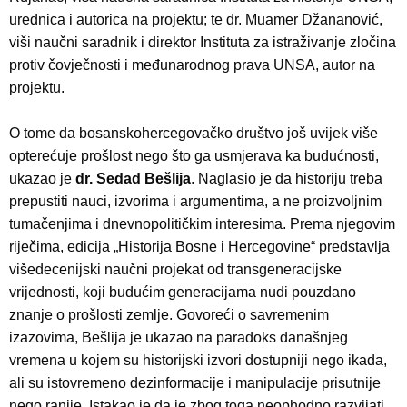
urednica i autorica na projektu; te dr. Muamer Džananović,
viši naučni saradnik i direktor Instituta za istraživanje zločina
protiv čovječnosti i međunarodnog prava UNSA, autor na
projektu.
O tome da bosanskohercegovačko društvo još uvijek više
opterećuje prošlost nego što ga usmjerava ka budućnosti,
ukazao je
dr. Sedad Bešlija
. Naglasio je da historiju treba
prepustiti nauci, izvorima i argumentima, a ne proizvoljnim
tumačenjima i dnevnopolitičkim interesima. Prema njegovim
riječima, edicija „Historija Bosne i Hercegovine“ predstavlja
višedecenijski naučni projekat od transgeneracijske
vrijednosti, koji budućim generacijama nudi pouzdano
znanje o prošlosti zemlje. Govoreći o savremenim
izazovima, Bešlija je ukazao na paradoks današnjeg
vremena u kojem su historijski izvori dostupniji nego ikada,
ali su istovremeno dezinformacije i manipulacije prisutnije
nego ranije. Istakao je da je zbog toga neophodno razvijati