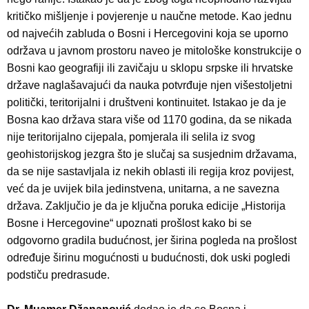
kritičko mišljenje i povjerenje u naučne metode. Kao jednu
od najvećih zabluda o Bosni i Hercegovini koja se uporno
održava u javnom prostoru naveo je mitološke konstrukcije o
Bosni kao geografiji ili zavičaju u sklopu srpske ili hrvatske
države naglašavajući da nauka potvrđuje njen višestoljetni
politički, teritorijalni i društveni kontinuitet. Istakao je da je
Bosna kao država stara više od 1170 godina, da se nikada
nije teritorijalno cijepala, pomjerala ili selila iz svog
geohistorijskog jezgra što je slučaj sa susjednim državama,
da se nije sastavljala iz nekih oblasti ili regija kroz povijest,
već da je uvijek bila jedinstvena, unitarna, a ne savezna
država. Zaključio je da je ključna poruka edicije „Historija
Bosne i Hercegovine“ upoznati prošlost kako bi se
odgovorno gradila budućnost, jer širina pogleda na prošlost
određuje širinu mogućnosti u budućnosti, dok uski pogledi
podstiču predrasude.