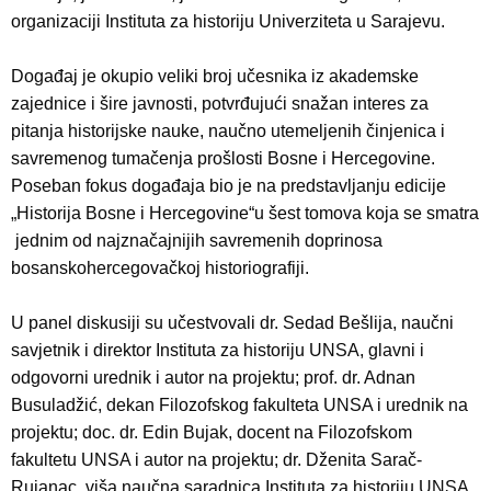
organizaciji Instituta za historiju Univerziteta u Sarajevu.
Događaj je okupio veliki broj učesnika iz akademske
zajednice i šire javnosti, potvrđujući snažan interes za
pitanja historijske nauke, naučno utemeljenih činjenica i
savremenog tumačenja prošlosti Bosne i Hercegovine.
Poseban fokus događaja bio je na predstavljanju edicije
„Historija Bosne i Hercegovine“u šest tomova koja se smatra
jednim od najznačajnijih savremenih doprinosa
bosanskohercegovačkoj historiografiji.
U panel diskusiji su učestvovali dr. Sedad Bešlija, naučni
savjetnik i direktor Instituta za historiju UNSA, glavni i
odgovorni urednik i autor na projektu; prof. dr. Adnan
Busuladžić, dekan Filozofskog fakulteta UNSA i urednik na
projektu; doc. dr. Edin Bujak, docent na Filozofskom
fakultetu UNSA i autor na projektu; dr. Dženita Sarač-
Rujanac, viša naučna saradnica Instituta za historiju UNSA,