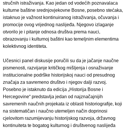
stručnih istraživanja. Kao jedan od vodećih poznavalaca
kulturne baštine srednjovjekovne Bosne, posebno stećaka,
istaknuo je važnost kontinuiranog istraživanja, očuvanja i
promocije ovog vrijednog naslijeđa. Njegovo izlaganje
otvorilo je i pitanje odnosa društva prema nauci,
obrazovanju i kulturnoj baštini kao temeljnim elementima
kolektivnog identiteta.
Učesnici panel diskusije poručili su da je jačanje naučne
pismenosti, razvijanje kritičkog mišljenja i osnaživanje
institucionalne podrške historijskoj nauci od presudnog
značaja za savremeno društvo i njegov dalji razvoj.
Posebno je istaknuto da edicija „Historija Bosne i
Hercegovine“ predstavlja jedan od najznačajnijih
savremenih naučnih projekata iz oblasti historiografije, koji
na sistematičan i naučno utemeljen način doprinosi
cjelovitom razumijevanju historijskog razvoja, državnog
kontinuiteta te bogatog kulturnog i društvenog naslijeđa