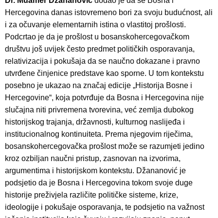
Dr. Muamer Džananović
dodao je da se Bosna i
Hercegovina danas istovremeno bori za svoju budućnost, ali
i za očuvanje elementarnih istina o vlastitoj prošlosti.
Podcrtao je da je prošlost u bosanskohercegovačkom
društvu još uvijek često predmet političkih osporavanja,
relativizacija i pokušaja da se naučno dokazane i pravno
utvrđene činjenice predstave kao sporne. U tom kontekstu
posebno je ukazao na značaj edicije „Historija Bosne i
Hercegovine“, koja potvrđuje da Bosna i Hercegovina nije
slučajna niti privremena tvorevina, već zemlja dubokog
historijskog trajanja, državnosti, kulturnog naslijeđa i
institucionalnog kontinuiteta. Prema njegovim riječima,
bosanskohercegovačka prošlost može se razumjeti jedino
kroz ozbiljan naučni pristup, zasnovan na izvorima,
argumentima i historijskom kontekstu. Džananović je
podsjetio da je Bosna i Hercegovina tokom svoje duge
historije preživjela različite političke sisteme, krize,
ideologije i pokušaje osporavanja, te podsjetio na važnost