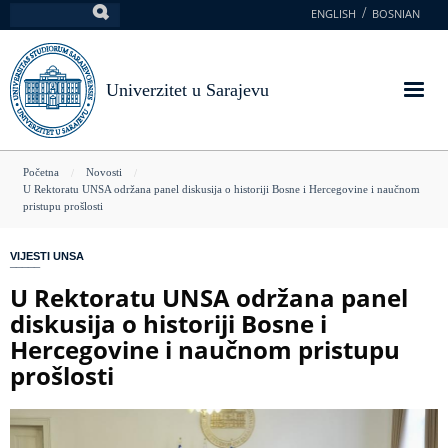
Skoči
ENGLISH
BOSNIAN
Pretraga
na
glavni
sadržaj
Univerzitet u Sarajevu
You
Početna
Novosti
U Rektoratu UNSA održana panel diskusija o historiji Bosne i Hercegovine i naučnom
are
pristupu prošlosti
here
VIJESTI UNSA
U Rektoratu UNSA održana panel
diskusija o historiji Bosne i
Hercegovine i naučnom pristupu
prošlosti