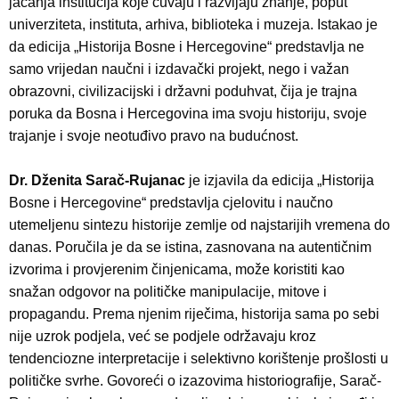
jačanja institucija koje čuvaju i razvijaju znanje, poput
univerziteta, instituta, arhiva, biblioteka i muzeja. Istakao je
da edicija „Historija Bosne i Hercegovine“ predstavlja ne
samo vrijedan naučni i izdavački projekt, nego i važan
obrazovni, civilizacijski i državni poduhvat, čija je trajna
poruka da Bosna i Hercegovina ima svoju historiju, svoje
trajanje i svoje neotuđivo pravo na budućnost.
Dr. Dženita Sarač-Rujanac
je izjavila da edicija „Historija
Bosne i Hercegovine“ predstavlja cjelovitu i naučno
utemeljenu sintezu historije zemlje od najstarijih vremena do
danas. Poručila je da se istina, zasnovana na autentičnim
izvorima i provjerenim činjenicama, može koristiti kao
snažan odgovor na političke manipulacije, mitove i
propagandu. Prema njenim riječima, historija sama po sebi
nije uzrok podjela, već se podjele održavaju kroz
tendenciozne interpretacije i selektivno korištenje prošlosti u
političke svrhe. Govoreći o izazovima historiografije, Sarač-