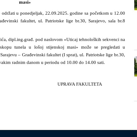
masi»
 održati u ponedjeljak, 22.09.2025. godine sa početkom u 12.00
đevinski fakultet, ul. Patriotske lige br.30, Sarajevo, sala br.8
vića, dipl.ing.građ. pod naslovom «Uticaj tehnoloških sekvenci na
iskopu tunela u lošoj stijenskoj masi» može se pregledati u
arajevu – Građevinski fakultet (I sprat), ul. Patriotske lige br.30,
vakim radnim danom u periodu od 10.00 do 14.00 sati.
2025. UPRAVA FAKULTETA