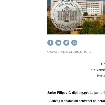
Četvrtak, Avgust 21., 2025. - 09:13
U
Univerzit
Patri
Satko Filipović, dipl.ing.građ.,
javno ć
«Uticaj tehnoloških sekvenci na defo